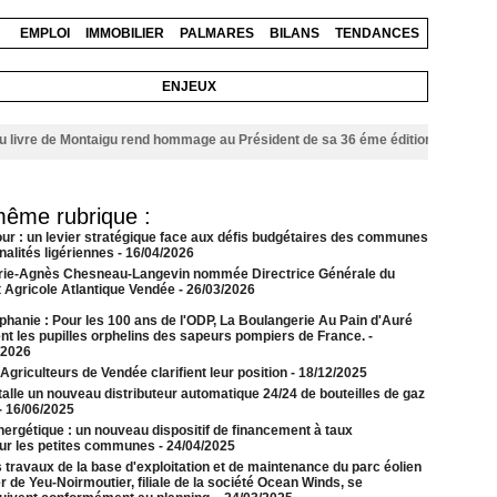
EMPLOI
IMMOBILIER
PALMARES
BILANS
TENDANCES
ENJEUX
re de Montaigu rend hommage au Président de sa 36 éme édition
06/08/2026
même rubrique :
our : un levier stratégique face aux défis budgétaires des communes
alités ligériennes
- 16/04/2026
rie-Agnès Chesneau-Langevin nommée Directrice Générale du
t Agricole Atlantique Vendée
- 26/03/2026
phanie : Pour les 100 ans de l'ODP, La Boulangerie Au Pain d'Auré
ent les pupilles orphelins des sapeurs pompiers de France.
-
/2026
griculteurs de Vendée clarifient leur position
- 18/12/2025
alle un nouveau distributeur automatique 24/24 de bouteilles de gaz
- 16/06/2025
nergétique : un nouveau dispositif de financement à taux
our les petites communes
- 24/04/2025
 travaux de la base d'exploitation et de maintenance du parc éolien
 de Yeu-Noirmoutier, filiale de la société Ocean Winds, se