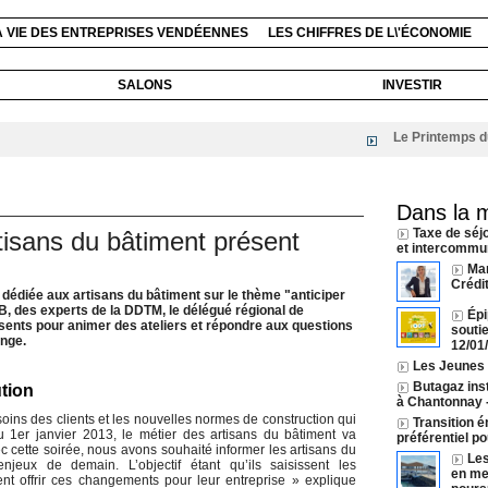
A VIE DES ENTREPRISES VENDÉENNES
LES CHIFFRES DE L\'ÉCONOMIE
SALONS
INVESTIR
Le Printemps du liv
Dans la 
Taxe de séj
sans du bâtiment présent
et intercommun
Ma
Crédi
édiée aux artisans du bâtiment sur le thème "anticiper
, des experts de la DDTM, le délégué régional de
Épi
nts pour animer des ateliers et répondre aux questions
souti
ange.
12/01
Les Jeunes A
Butagaz inst
ution
à Chantonnay
oins des clients et les nouvelles normes de construction qui
Transition é
u 1er janvier 2013, le métier des artisans du bâtiment va
préférentiel p
c cette soirée, nous avons souhaité informer les artisans du
Les
njeux de demain. L’objectif étant qu’ils saisissent les
en mer
nt offrir ces changements pour leur entreprise » explique