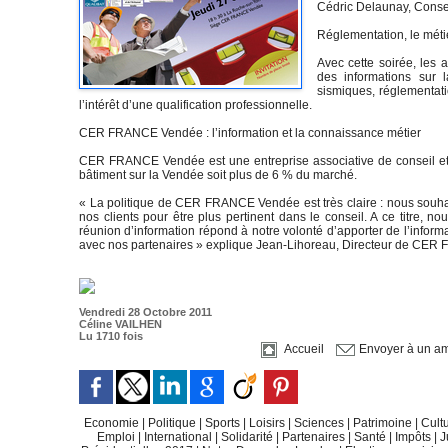
Cédric Delaunay, Conse
Réglementation, le métie
Avec cette soirée, les a
des informations sur
sismiques, réglementatio
l’intérêt d’une qualification professionnelle.
CER FRANCE Vendée : l’information et la connaissance métier
CER FRANCE Vendée est une entreprise associative de conseil et d
bâtiment sur la Vendée soit plus de 6 % du marché.
« La politique de CER FRANCE Vendée est très claire : nous souh
nos clients pour être plus pertinent dans le conseil. A ce titre, n
réunion d’information répond à notre volonté d’apporter de l’inform
avec nos partenaires » explique Jean-Lihoreau, Directeur de CE
Vendredi 28 Octobre 2011
Céline VAILHEN
Lu 1710 fois
Accueil
Envoyer à un am
Economie
|
Politique
|
Sports
|
Loisirs
|
Sciences
|
Patrimoine
|
Cult
Emploi
|
International
|
Solidarité
|
Partenaires
|
Santé
|
Impôts
|
J