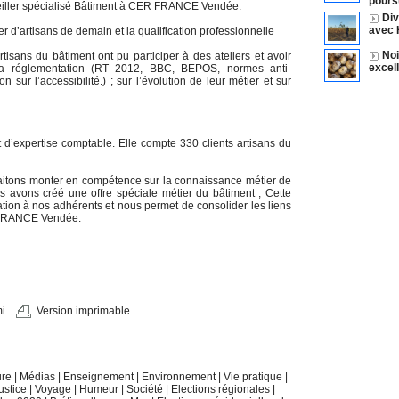
pours
iller spécialisé Bâtiment à CER FRANCE Vendée.
Div
avec 
r d’artisans de demain et la qualification professionnelle
Noi
rtisans du bâtiment ont pu participer à des ateliers et avoir
excel
 la réglementation (RT 2012, BBC, BEPOS, normes anti-
n sur l’accessibilité.) ; sur l’évolution de leur métier et sur
’expertise comptable. Elle compte 330 clients artisans du
aitons monter en compétence sur la connaissance métier de
ous avons créé une offre spéciale métier du bâtiment ; Cette
ation à nos adhérents et nous permet de consolider les liens
R FRANCE Vendée.
i
Version imprimable
ure
|
Médias
|
Enseignement
|
Environnement
|
Vie pratique
|
ustice
|
Voyage
|
Humeur
|
Société
|
Elections régionales
|