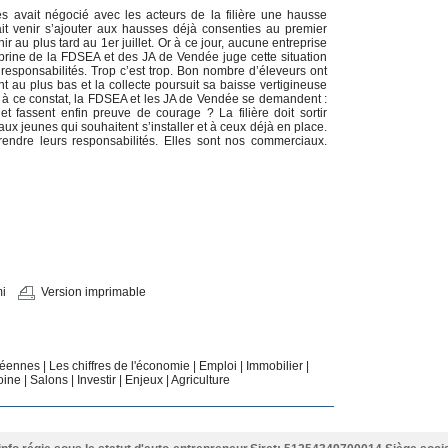
es avait négocié avec les acteurs de la filière une hausse
ait venir s’ajouter aux hausses déjà consenties au premier
r au plus tard au 1er juillet. Or à ce jour, aucune entreprise
prine de la FDSEA et des JA de Vendée juge cette situation
responsabilités. Trop c’est trop. Bon nombre d’éleveurs ont
ont au plus bas et la collecte poursuit sa baisse vertigineuse
e à ce constat, la FDSEA et les JA de Vendée se demandent :
et fassent enfin preuve de courage ? La filière doit sortir
ux jeunes qui souhaitent s’installer et à ceux déjà en place.
rendre leurs responsabilités. Elles sont nos commerciaux.
i
Version imprimable
ndéennes
|
Les chiffres de l'économie
|
Emploi
|
Immobilier
|
oine
|
Salons
|
Investir
|
Enjeux
|
Agriculture