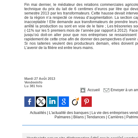
Fin mai dernier, le médiateur des relations commerciales agricol
technique du prix du lait de 6 centimes d’euros par litre qui dev
semestre 2013 par les transformateurs. Cette hausse devait interveni
de la région n’a respecté ce niveau d’augmentation. La section ca
inacceptable ! Elle demande aux transformateurs de prendre leurs 
arrêté la production ou sont en voie de le faire ; Les trésoreries s
(-11% sur les 5 premiers mois de l’année par rapport à 2012). Fac
jusqu’où doit-on aller pour que nos entreprises se ressaisissent 
rapidement de cette crise afin de donner des perspectives d’avenir a
Si nos laiteries veulent des producteurs demain, elles doivent p
L’avenir de la filière est entre leurs mains.
Mardi 27 Août 2013
Vendeeinfo
Lu 381 fois
Accueil
Envoyer à un am
Actualités
|
L'actualité des banques
|
La vie des entreprises ve
Palmares
|
Bilans
|
Tendances
|
Carrières
|
Patrim