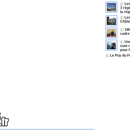
Les
3 régi
la rég
Les
Châte
1Md
cadre
Une
sont 
pour 
Le Puy du Fo