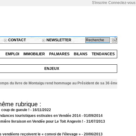
S'inscrire
Connectez-vous
CONTACT
NEWSLETTER
EMPLOI
IMMOBILIER
PALMARES
BILANS
TENDANCES
ENJEUX
 du livre de Montaigu rend hommage au Président de sa 36 éme édition
06/08
même rubrique :
e coup de gueule !
- 16/11/2022
endances touristiques estivales en Vendée 2014
- 01/09/2014
mière livraison en Vendée pour Le Toit Angevin !
- 31/07/2013
s vendéens reçoivent le « convoi de l’élevage »
- 20/06/2013