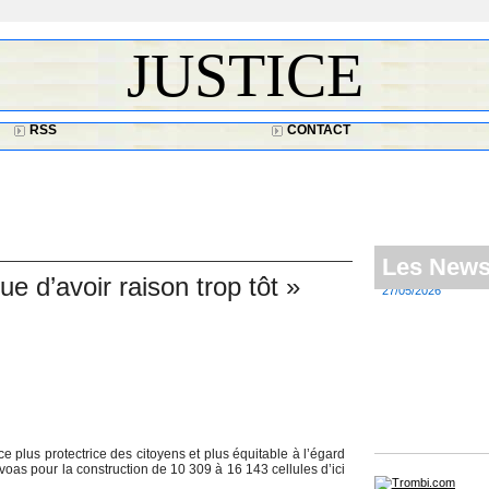
JUSTICE
RSS
CONTACT
Les New
De fortes ch
ue d’avoir raison trop tôt »
27/05/2026
ice plus protectrice des citoyens et plus équitable à l’égard
oas pour la construction de 10 309 à 16 143 cellules d’ici