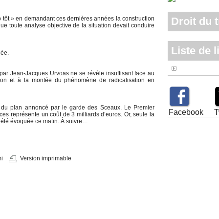
 trop tôt » en demandant ces dernières années la construction
Droit du t
e toute analyse objective de la situation devait conduire
Liste de l
uée.
Alouette FM
 par Jean-Jacques Urvoas ne se révèle insuffisant face au
tion et à la montée du phénomène de radicalisation en
ace du plan annoncé par le garde des Sceaux. Le Premier
Facebook
T
s représente un coût de 3 milliards d’euros. Or, seule la
 été évoquée ce matin. À suivre…
i
Version imprimable