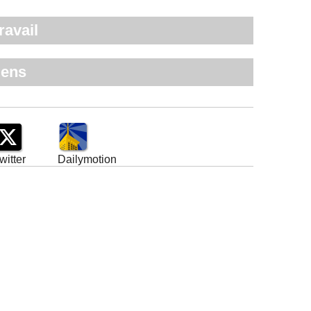
ravail
iens
witter
Dailymotion