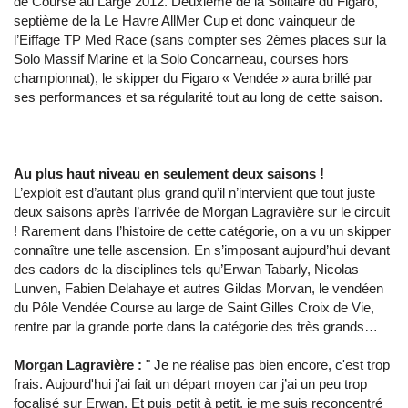
de Course au Large 2012. Deuxième de la Solitaire du Figaro,
septième de la Le Havre AllMer Cup et donc vainqueur de
l’Eiffage TP Med Race (sans compter ses 2èmes places sur la
Solo Massif Marine et la Solo Concarneau, courses hors
championnat), le skipper du Figaro « Vendée » aura brillé par
ses performances et sa régularité tout au long de cette saison.
Au plus haut niveau en seulement deux saisons !
L’exploit est d’autant plus grand qu’il n’intervient que tout juste
deux saisons après l’arrivée de Morgan Lagravière sur le circuit
! Rarement dans l’histoire de cette catégorie, on a vu un skipper
connaître une telle ascension. En s’imposant aujourd’hui devant
des cadors de la disciplines tels qu’Erwan Tabarly, Nicolas
Lunven, Fabien Delahaye et autres Gildas Morvan, le vendéen
du Pôle Vendée Course au large de Saint Gilles Croix de Vie,
rentre par la grande porte dans la catégorie des très grands…
Morgan Lagravière :
" Je ne réalise pas bien encore, c'est trop
frais. Aujourd'hui j'ai fait un départ moyen car j’ai un peu trop
focalisé sur Erwan. Et puis petit à petit, je me suis reconcentré