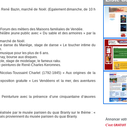
es René Bazin, marché de Noël. (Egalement dimanche, de 10 h
 Forum des métiers des Maisons familiales de Vendée.
héâtre jeune public avec « Du sable et des armoires » par la
, marché de Noël.
 de danse du Manège, stage de danse « Le toucher intime du
n.
 musique pour les plus de 6 ans.
rnay, bourse aux disques.
ole, stage de modelage, le fameux raku.
 de peintures de René-Charles Keromnes.
icolas-Toussaint Charlet (1792-1845) « Aux origines de la
xposition gratuite « Les Vendéens et la mer, des aventures
a Peinturlure avec la présence d’une cinquantaine d’œuvres
 réalisée par le musée parisien du quai Branly sur le thème : «
posés proviennent du musée parisien du quai Branly.