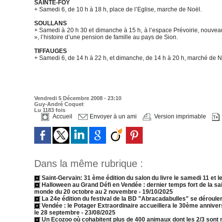
SAINTE-FOY
+ Samedi 6, de 10 h à 18 h, place de l’Eglise, marche de Noël.
SOULLANS
+ Samedi à 20 h 30 et dimanche à 15 h, à l’espace Prévoirie, nouvea
», l’histoire d’une pension de famille au pays de Sion.
TIFFAUGES
+ Samedi 6, de 14 h à 22 h, et dimanche, de 14 h à 20 h, marché de N
Vendredi 5 Décembre 2008 - 23:10
Guy-André Coquet
Lu 1183 fois
Accueil
Envoyer à un ami
Version imprimable
Dans la même rubrique :
Saint-Gervain: 31 ème édition du salon du livre le samedi 11 et l
Halloween au Grand Défi en Vendée : dernier temps fort de la s
monde du 20 octobre au 2 novembre
- 19/10/2025
La 24e édition du festival de la BD "Abracadabulles" se dérouler
Vendée : le Potager Extraordinaire accueillera le 30ème annive
le 28 septembre
- 23/08/2025
Un Ecozoo où cohabitent plus de 400 animaux dont les 2/3 sont 