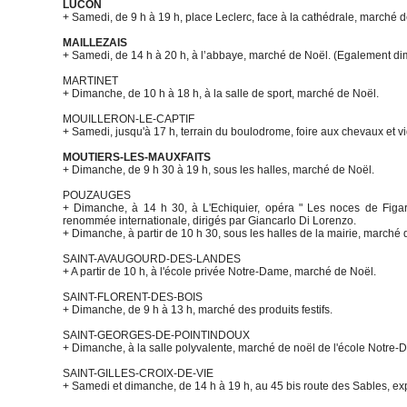
LUCON
+ Samedi, de 9 h à 19 h, place Leclerc, face à la cathédrale, marché 
MAILLEZAIS
+ Samedi, de 14 h à 20 h, à l’abbaye, marché de Noël. (Egalement di
MARTINET
+ Dimanche, de 10 h à 18 h, à la salle de sport, marché de Noël.
MOUILLERON-LE-CAPTIF
+ Samedi, jusqu'à 17 h, terrain du boulodrome, foire aux chevaux et v
MOUTIERS-LES-MAUXFAITS
+ Dimanche, de 9 h 30 à 19 h, sous les halles, marché de Noël.
POUZAUGES
+ Dimanche, à 14 h 30, à L'Echiquier, opéra " Les noces de Figaro
renommée internationale, dirigés par Giancarlo Di Lorenzo.
+ Dimanche, à partir de 10 h 30, sous les halles de la mairie, marché 
SAINT-AVAUGOURD-DES-LANDES
+ A partir de 10 h, à l'école privée Notre-Dame, marché de Noël.
SAINT-FLORENT-DES-BOIS
+ Dimanche, de 9 h à 13 h, marché des produits festifs.
SAINT-GEORGES-DE-POINTINDOUX
+ Dimanche, à la salle polyvalente, marché de noël de l'école Notre
SAINT-GILLES-CROIX-DE-VIE
+ Samedi et dimanche, de 14 h à 19 h, au 45 bis route des Sables, expo