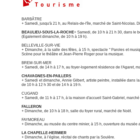
BARBÂTRE
+ Samedi, jusqu'à 21 h, au Relais-de-l'île, marché de Saint-Nicolas. 
BEAULIEU-SOUS-LA-ROCHE
+ Samedi, de 10 h à 21 h 30, dans le 
(Egalement dimanche, de 10 h à 19 h).
BELLEVILLE-SUR-VIE
+ Dimanche, à la salle des fêtes, à 15 h, spectacle " Paroles et mus
Scène pour le théâtre et Jean-Pierre Roger pour la musique.
BREM-SUR-MER
+ Samedi, de 14 h à 17 h, au foyer-logement résidence de l'Agaret, m
CHAVAGNES-EN-PAILLERS
+ Samedi et dimanche, Annie Gilbert, artiste peintre, installée dans
de 10 h à 12 h 30 et de 14 h à 19 h.
CUGAND
+ Samedi, de 11 h à 17 h, à la maison d'accueil Saint-Gabriel, marché
FALLERON
+ Dimanche, de 10 h à 18 h, salle du foyer rural, marché de Noël.
FAYMOREAU
+ Dimanche, au musée du centre minier, à 15 h, ouverture du musée a
LA CHAPELLE-HERMIER
+ Dimanche, à l’église, récital de chants par la Soulère.