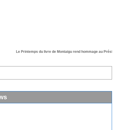
Le Printemps du livre de Montaigu rend hommage au Président de sa 36 
ws
vain: 31 ème édition du salon du livre le samedi 11 et le