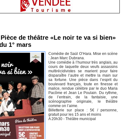
inement en Vendée
Pièce de théâtre «Le noir te va si bien»
 du 1° mars
Comédie de Saül O’Hara. Mise en scène
: Jean Marc Dubrana.
Une comédie à l’humour très anglais, au
cours de laquelle deux veufs assassins
multirécidivistes se marient pour faire
disparaître l’autre et mettre la main sur
sa fortune. Une pièce dans l’esprit du
boulevard français, toute en finesse et
malice, rendue célèbre par le duo Maria
Pacôme et Jean Le Poulain. Du rythme,
de l’entrain, de la fantaisie, une
scénographie originale, le théâtre
comme on l’aime.
Billetterie sur place : 5€ / personne,
gratuit pour les 15 ans et moins
A 20h30 - Théâtre municipal