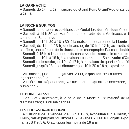
LA GARNACHE
+ Samedi, de 14 h à 18 h, square du Grand Pont, Grand’Rue et sall
à 18 h).
LA ROCHE-SUR-YON
+ Samedi au parc des expositions des Oudairies, dernière journée du
+ Samedi, à 19 h 30, au Manège, dans le cadre de « Voisinages », t
compagnie Bagamoyo.
+ Samedi, de 14 h 30 à 18 h 30, à la maison de quartier de la Liberté
+ Samedi, de 11 h à 13 h, et dimanche, de 10 h à 12 h, au studio
souffle », une création de la danseuse et chorégraphe Pascale Houbi
+ Samedi, à 15 h, à l’auditorium du conservatoire, spectacle contes et
+ Samedi, de 10 h à 18 h, à la maison de quartier de Saint-André d'O
+ Samedi et dimanche, de 10 h à 17 h, à la maison de quartier Jean Y
+ Samedi, jusqu'à 18 hn et dimanche, de 10 h 30 à 18 h, exposition
+ Au musée, jusqu’au 17 janvier 2009, exposition des œuvres de N
légende napoléonienne ».
+ A l’Hôtel du Département, 40 rue Foch, jusqu’au 30 novembre, e
humaines ».
LE POIRE SUR-VIE
+ Les 6 et 7 décembre, à la salle de la Martelle, 7e marché de l
d’artistes français ou malgaches.
LES LUCS-SUR-BOULOGNE
+ A l’Historial de la Vendée, de 10 h à 18 h, exposition sur le Bénin,
Dieux, rois et peuples : du littoral aux Savanes ». Les 168 objets ex
Tarifs : 8 € et 5 €. Gratuit pour les moins de 18 ans.