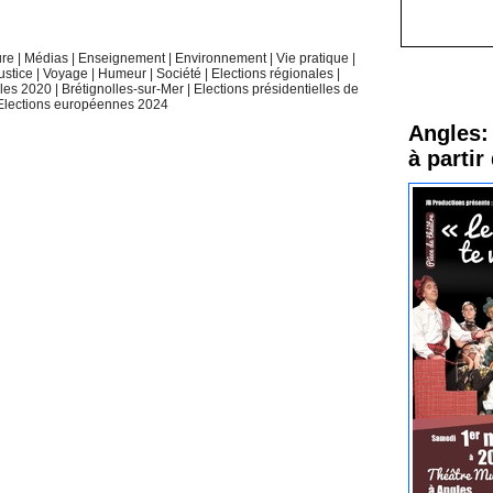
ure
|
Médias
|
Enseignement
|
Environnement
|
Vie pratique
|
ustice
|
Voyage
|
Humeur
|
Société
|
Elections régionales
|
Procha
ales 2020
|
Brétignolles-sur-Mer
|
Elections présidentielles de
Elections européennes 2024
Angles: 
à partir