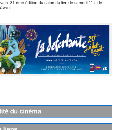
 avril
lité du cinéma
e liens