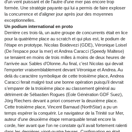
d’un vent puissant et de l’autre d’une mer pas encore trop
formée. Une stratégie payante qui lui a permis de faire exploser
la concurrence et d’aligner jour après jour des moyennes
exceptionnelles.
Un podium international en proto
Derrière ces trois-là, un autre groupe de concurrents était en lice
pour la quatrième place au scratch et qui plus est, le podium de
l’étape en prototype. Nicolas Boidevezi (GDE), Véronique Loisel
(De l’espace pour la mer) et Andrea Caracci (Speedy Maltese)
se tenaient en moins de trois milles à moins de deux heures de
l’arrivée aux Sables d’Olonne. Au final, c’est Nicolas qui devait
l’emporter vraisemblablement devant Véronique et Andrea. Au
delà du caractère symbolique de cette troisième place, Andrea
Caracci ferait malgré tout une bonne opération puisqu’il devrait
s’emparer de la troisième place au classement général au
détriment de Sébastien Rogues (Eole Génération GDF Suez),
Jörg Riechers devant a priori conserver la deuxième place.
Cette troisième place, Vincent Barnaud (NorthStar) a pu un
temps espérer la conquérir. Le navigateur de la Trinité sur Mer,
auteur d’une deuxième étape remarquable tenait encore la
corde, hier avant que l’on ne constate qu’il avait fortement ralenti
dans les dernières vingt-quatre heures. Confirmation en était