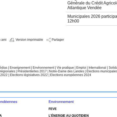
Générale du Crédit Agricol
Atlantique Vendée
Municipales 2026 participa
12h00
n ami
Version imprimable
Partager
édias
|
Enseignement
|
Environnement
|
Vie pratique
|
Emploi
|
International
|
Solid
 régionales
|
Présidentielles 2017
|
Notre-Dame des Landes
|
Elections municipale
e 2022
|
Elections législatives 2022
|
Elections européennes 2024
vendéennes
Environnement
FEVE
A
L'ÉNERGIE AU QUOTIDIEN