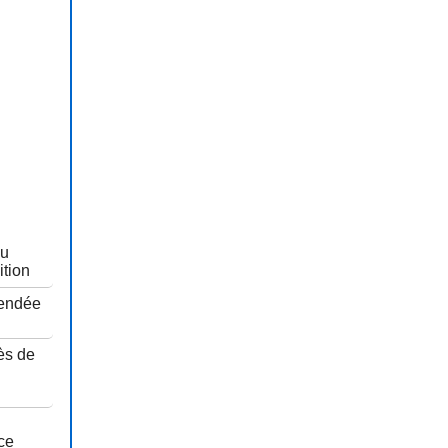
au
ition
Vendée
ès de
u
ce