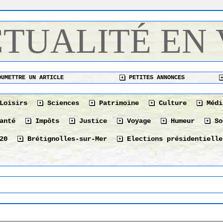
CTUALITÉ EN
UMETTRE UN ARTICLE
PETITES ANNONCES
Loisirs
Sciences
Patrimoine
Culture
Médi
anté
Impôts
Justice
Voyage
Humeur
So
20
Brétignolles-sur-Mer
Elections présidentielle