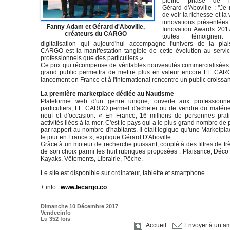
pleine phase de la
Gérard d'Aboville : ''Je
de voir la richesse et la
innovations présentées
Fanny Adam et Gérard d'Aboville,
Innovation Awards 201
créateurs du CARGO
toutes témoignen
digitalisation qui aujourd'hui accompagne l'univers de la pla
CARGO est la manifestation tangible de cette évolution au servic
professionnels que des particuliers » .
Ce prix qui récompense de véritables nouveautés commercialisées
grand public permettra de mettre plus en valeur encore LE CAR
lancement en France et à l'international rencontre un public croissan
La première marketplace dédiée au Nautisme
Plateforme web d'un genre unique, ouverte aux professionne
particuliers, LE CARGO permet d'acheter ou de vendre du matérie
neuf et d'occasion. « En France, 16 millions de personnes prat
activités liées à la mer. C'est le pays qui a le plus grand nombre de 
par rapport au nombre d'habitants. Il était logique qu'une Marketpl
le jour en France », explique Gérard D'Aboville.
Grâce à un moteur de recherche puissant, couplé à des filtres de très
de son choix parmi les huit rubriques proposées : Plaisance, Déco
Kayaks, Vêtements, Librairie, Pêche.
Le site est disponible sur ordinateur, tablette et smartphone.
+ info :
www.lecargo.co
Dimanche 10 Décembre 2017
Vendeeinfo
Lu 352 fois
Accueil
Envoyer à un am