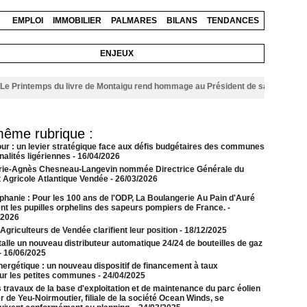
EMPLOI
IMMOBILIER
PALMARES
BILANS
TENDANCES
ENJEUX
intemps du livre de Montaigu rend hommage au Président de sa 36 éme édition
même rubrique :
our : un levier stratégique face aux défis budgétaires des communes
alités ligériennes
- 16/04/2026
rie-Agnès Chesneau-Langevin nommée Directrice Générale du
t Agricole Atlantique Vendée
- 26/03/2026
phanie : Pour les 100 ans de l'ODP, La Boulangerie Au Pain d'Auré
ent les pupilles orphelins des sapeurs pompiers de France.
-
/2026
griculteurs de Vendée clarifient leur position
- 18/12/2025
alle un nouveau distributeur automatique 24/24 de bouteilles de gaz
- 16/06/2025
nergétique : un nouveau dispositif de financement à taux
our les petites communes
- 24/04/2025
 travaux de la base d'exploitation et de maintenance du parc éolien
 de Yeu-Noirmoutier, filiale de la société Ocean Winds, se