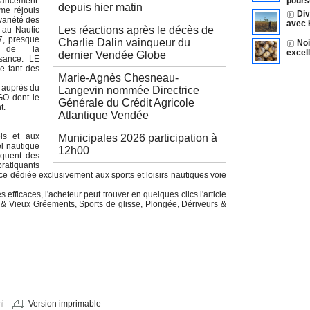
ncement.
pours
depuis hier matin
 me réjouis
Div
 variété des
avec 
Les réactions après le décès de
 au Nautic
7, presque
Charlie Dalin vainqueur du
Noi
t de la
excel
dernier Vendée Globe
isance. LE
e tant des
Marie-Agnès Chesneau-
 auprès du
Langevin nommée Directrice
GO dont le
Générale du Crédit Agricole
t.
Atlantique Vendée
ls et aux
Municipales 2026 participation à
l nautique
12h00
iquent des
pratiquants
ace dédiée exclusivement aux sports et loisirs nautiques voie
 efficaces, l'acheteur peut trouver en quelques clics l'article
 & Vieux Gréements, Sports de glisse, Plongée, Dériveurs &
i
Version imprimable