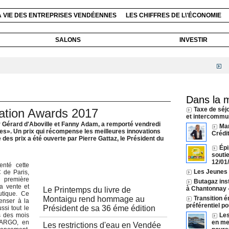
A VIE DES ENTREPRISES VENDÉENNES
LES CHIFFRES DE L\'ÉCONOMIE
SALONS
INVESTIR
Le Pr
Dans la 
Taxe de séj
ation Awards 2017
et intercommun
Gérard d'Aboville et Fanny Adam, a remporté vendredi
Ma
». Un prix qui récompense les meilleures innovations
Crédi
es prix a été ouverte par Pierre Gattaz, le Président du
Épi
souti
12/01
enté cette
Autres articles
Les Jeunes A
 de Paris,
première
Butagaz inst
a vente et
à Chantonnay
Le Printemps du livre de
utique. Ce
Montaigu rend hommage au
Transition é
enser à la
préférentiel p
Président de sa 36 éme édition
ssi tout le
s des mois
Les
CARGO, en
en mer
Les restrictions d'eau en Vendée