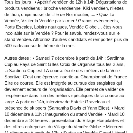
Tous les jours : • Apéritif vendéen de 12h à 14h Dégustations de
produits vendéens : brioche vendéenne, Kiki vendéen, rillettes
de thon, chips au sel de L’Ile de Noirmoutier, .... • Quiz La
Vendée, Visiter la Vendée par la mer ! Grands évènements,
Ports Escales, Loisirs nautiques, Vendée Globe … êtes-vous
incollable sur la Vendée ? Pour le savoir, rendez-vous sur le
stand Vendée. Affrontez d’autres candidats et remportez plus de
500 cadeaux sur le thème de la mer.
Autres dates : • Samedi 7 décembre à partir de 14h : Sardinha
Cup au Pays de Saint Gilles Croix de Organisé tous les 2 ans,
la Sardinha Cup est LA course école des métiers de la Voile
Sportive. C’est une épreuve inscrite au Championnat de France
Elite de course. Elle est intégrée au cursus des stagiaires qui
deviennent acteurs de l’organisation. Elle permet de valider de
l’expérience dans l’un des métiers spécifiques de la course au
large. A partir de 14h, interview de Estelle Graveleau et
présence de skippers (Samantha Davis et Yann Elies). • Mardi
10 décembre à 11h : Inauguration du stand Vendée. • Mardi 10
décembre à 18 heures : présentation du Village Hospitalités et
des offres entreprises du Village du Vendée Globe. • Mercredi
11 décembre à partir de 10h. : Surfez en Vendée Grand Littoral !