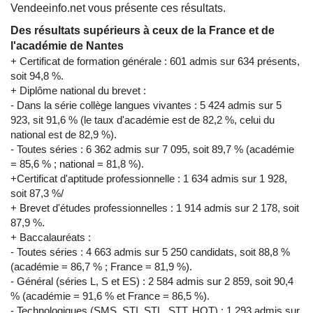
Vendeeinfo.net vous présente ces résultats.
Des résultats supérieurs à ceux de la France et de
l'académie de Nantes
+ Certificat de formation générale : 601 admis sur 634 présents,
soit 94,8 %.
+ Diplôme national du brevet :
- Dans la série collège langues vivantes : 5 424 admis sur 5
923, sit 91,6 % (le taux d'académie est de 82,2 %, celui du
national est de 82,9 %).
- Toutes séries : 6 362 admis sur 7 095, soit 89,7 % (académie
= 85,6 % ; national = 81,8 %).
+Certificat d'aptitude professionnelle : 1 634 admis sur 1 928,
soit 87,3 %/
+ Brevet d'études professionnelles : 1 914 admis sur 2 178, soit
87,9 %.
+ Baccalauréats :
- Toutes séries : 4 663 admis sur 5 250 candidats, soit 88,8 %
(académie = 86,7 % ; France = 81,9 %).
- Général (séries L, S et ES) : 2 584 admis sur 2 859, soit 90,4
% (académie = 91,6 % et France = 86,5 %).
- Technologiques (SMS, STI, STL, STT, HOT) : 1 293 admis sur