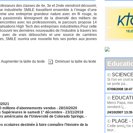
fesseurs des classes de 4e, 3e et 2nde viendront découvrir,
se industrielle SMILE travaillent ensemble à l’image d’une
omme une entreprise grandeur nature avec en fil rouge, la
ls passionnés témoignent de la diversité des métiers de
rencontres avec les professionnels, le parcours propose 14
lisations High Tech des entreprises industrielles.Pour cette
couvrir les dernières nouveautés de l'industrie à travers les
 avec de vrais débouchés et une source de carrières
es, SMILE ouvrira une nouvelle fois ses portes aux jeunes
Augmenter la taille du texte
Diminuer la taille du texte
Educati
SCIENCE -
Si l'on en croit
se porte pa...
07/08/2008 18:47
EDUCATION
Merci Papa, mer
1/2021
vendent ï¿...
 10 millions d'abonnements vendus
- 28/10/2020
s Supérieures le samedi 1° décembre
- 23/11/2018
24/10/2007 13:35
urs américains de l’Université de Colorado Springs.
-
PLAGE - S
 scolaires destinée à faire connaître l'histoire de la
Cette annï¿½e su
leur...