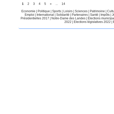
1
2
3
4
5
»
...
14
Economie
|
Politique
|
Sports
|
Loisirs
|
Sciences
|
Patrimoine
|
Cult
Emploi
|
International
|
Solidarité
|
Partenaires
|
Santé
|
Impôts
|
J
Présidentielles 2017
|
Notre-Dame des Landes
|
Elections municip
2022
|
Elections législatives 2022
|