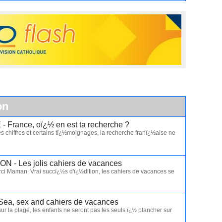
on
 France, oï¿½ en est ta recherche ?
 les chiffres et certains tï¿½moignages, la recherche franï¿½aise ne
 - Les jolis cahiers de vacances
ci Maman. Vrai succï¿½s d'ï¿½dition, les cahiers de vacances se
ea, sex and cahiers de vacances
r la plage, les enfants ne seront pas les seuls ï¿½ plancher sur