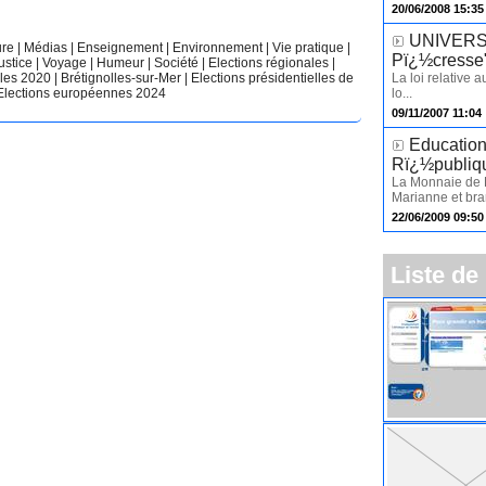
20/06/2008 15:35
UNIVERSIT
ure
|
Médias
|
Enseignement
|
Environnement
|
Vie pratique
|
Pï¿½cresse
ustice
|
Voyage
|
Humeur
|
Société
|
Elections régionales
|
La loi relative 
ales 2020
|
Brétignolles-sur-Mer
|
Elections présidentielles de
lo...
Elections européennes 2024
09/11/2007 11:04
Education
Rï¿½publiq
La Monnaie de P
Marianne et bra
22/06/2009 09:50
Liste de 