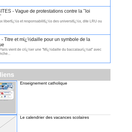
ES - Vague de protestations contre la "loi
"
aux libertï¿½s et responsabilitï¿½s des universitï¿½s, dite LRU ou
 - Titre et mï¿½daille pour un symbole de la
ue
aris vient de crï¿½er une "Mï¿½daille du baccalaurï¿½at" avec
nche...
liens
Enseignement catholique
Le calendrier des vacances scolaires