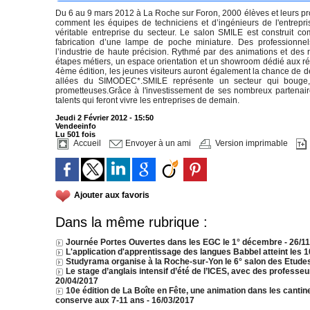
Du 6 au 9 mars 2012 à La Roche sur Foron, 2000 élèves et leurs pro
comment les équipes de techniciens et d’ingénieurs de l'entrepri
véritable entreprise du secteur. Le salon SMILE est construit c
fabrication d’une lampe de poche miniature. Des professionne
l’industrie de haute précision. Rythmé par des animations et des 
étapes métiers, un espace orientation et un showroom dédié aux réa
4ème édition, les jeunes visiteurs auront également la chance de dé
allées du SIMODEC*.SMILE représente un secteur qui bouge,
prometteuses.Grâce à l'investissement de ses nombreux partenair
talents qui feront vivre les entreprises de demain.
Jeudi 2 Février 2012 - 15:50
Vendeeinfo
Lu 501 fois
Accueil
Envoyer à un ami
Version imprimable
Ajouter aux favoris
Dans la même rubrique :
Journée Portes Ouvertes dans les EGC le 1° décembre
- 26/1
L'application d'apprentissage des langues Babbel atteint les
Studyrama organise à la Roche-sur-Yon le 6° salon des Etude
Le stage d’anglais intensif d’été de l’ICES, avec des professe
20/04/2017
10e édition de La Boîte en Fête, une animation dans les cantines
conserve aux 7-11 ans
- 16/03/2017