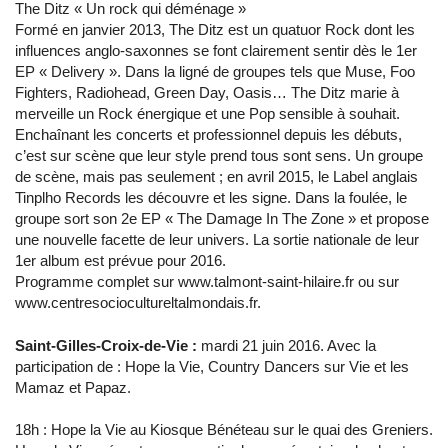
The Ditz « Un rock qui déménage »
Formé en janvier 2013, The Ditz est un quatuor Rock dont les
influences anglo-saxonnes se font clairement sentir dès le 1er
EP « Delivery ». Dans la ligné de groupes tels que Muse, Foo
Fighters, Radiohead, Green Day, Oasis… The Ditz marie à
merveille un Rock énergique et une Pop sensible à souhait.
Enchaînant les concerts et professionnel depuis les débuts,
c’est sur scène que leur style prend tous sont sens. Un groupe
de scène, mais pas seulement ; en avril 2015, le Label anglais
Tinplho Records les découvre et les signe. Dans la foulée, le
groupe sort son 2e EP « The Damage In The Zone » et propose
une nouvelle facette de leur univers. La sortie nationale de leur
1er album est prévue pour 2016.
Programme complet sur www.talmont-saint-hilaire.fr ou sur
www.centresociocultureltalmondais.fr.
Saint-Gilles-Croix-de-Vie :
mardi 21 juin 2016. Avec la
participation de : Hope la Vie, Country Dancers sur Vie et les
Mamaz et Papaz.
18h : Hope la Vie au Kiosque Bénéteau sur le quai des Greniers.