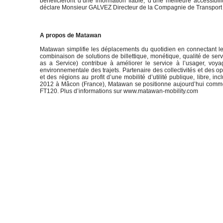
bénéficieront d’une information fiable, d’une meilleure accessibili
déclare Monsieur GALVEZ Directeur de la Compagnie de Transport
A propos de Matawan
Matawan simplifie les déplacements du quotidien en connectant le t
combinaison de solutions de billettique, monétique, qualité de ser
as a Service) contribue à améliorer le service à l’usager, voyag
environnementale des trajets. Partenaire des collectivités et des 
et des régions au profit d’une mobilité d’utilité publique, libre, 
2012 à Mâcon (France), Matawan se positionne aujourd’hui comme 
FT120. Plus d’informations sur www.matawan-mobility.com