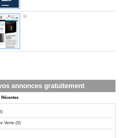
Médiapart
vos annonces gratuitement
Récentes
0)
ue Verte
(0)
)