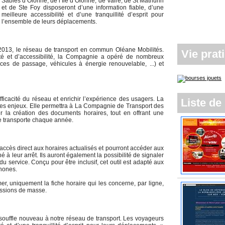
Sables d’Olonne, de l’Ile d’Olonne, de Vairé, de St Mathurin
et de Ste Foy disposeront d’une information fiable, d’une
meilleure accessibilité et d’une tranquillité d’esprit pour
l’ensemble de leurs déplacements.
013, le réseau de transport en commun Oléane Mobilités.
Vie prat
lité et d’accessibilité, la Compagnie a opéré de nombreux
ces de passage, véhicules à énergie renouvelable, ...) et
ficacité du réseau et enrichir l’expérience des usagers. La
Liste de 
ces enjeux. Elle permettra à La Compagnie de Transport des
er la création des documents horaires, tout en offrant une
le transporte chaque année.
 accès direct aux horaires actualisés et pourront accéder aux
é à leur arrêt. Ils auront également la possibilité de signaler
 du service. Conçu pour être inclusif, cet outil est adapté aux
phones.
er, uniquement la fiche horaire qui les concerne, par ligne,
ressions de masse.
souffle nouveau à notre réseau de transport. Les voyageurs