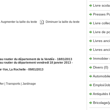
Livre scola
Presses P
Augmenter la taille du texte
Diminuer la taille du texte
Livre collec
Livre de 
Livres anc
Livres anc
Immobiier
eau routier du département de la Vendée
- 18/01/2013
seau routier du département vendredi 18 janvier 2013
-
Divers
(0)
ur-Yon, La Rochelle
- 09/01/2013
Automobil
Mer
|
Transports
|
Jardinage
Emploi/Job
Antiquités
Bricolage/