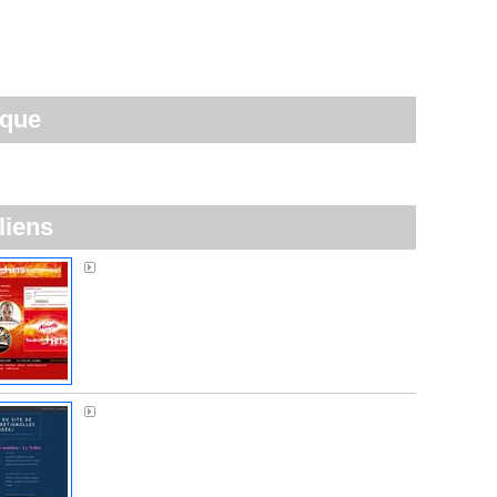
ique
liens
Alouette FM
Sos Normandière à Brétignolles-sur-Mer