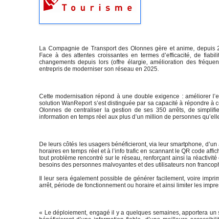
La Compagnie de Transport des Olonnes gère et anime, depuis 2
Face à des attentes croissantes en termes d’efficacité, de fiabi
changements depuis lors (offre élargie, amélioration des fréquen
entrepris de moderniser son réseau en 2025.
Cette modernisation répond à une double exigence : améliorer l’ef
solution WanReport s’est distinguée par sa capacité à répondre à 
Olonnes de centraliser la gestion de ses 350 arrêts, de simplifi
information en temps réel aux plus d’un million de personnes qu’el
De leurs côtés les usagers bénéficieront, via leur smartphone, d’un
horaires en temps réel et à l’info trafic en scannant le QR code affich
tout problème rencontré sur le réseau, renforçant ainsi la réactivité
besoins des personnes malvoyantes et des utilisateurs non franco
Il leur sera également possible de générer facilement, voire imprim
arrêt, période de fonctionnement ou horaire et ainsi limiter les imp
« Le déploiement, engagé il y a quelques semaines, apportera un 