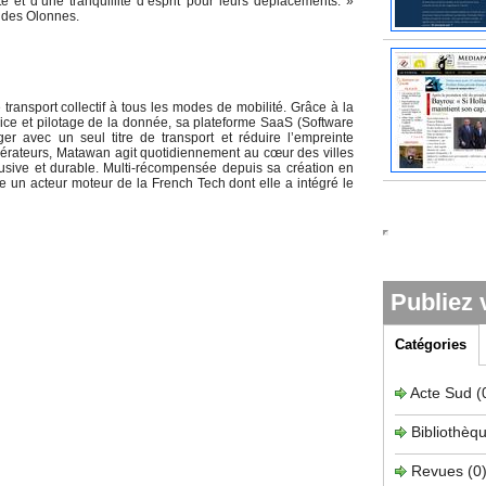
té et d’une tranquillité d’esprit pour leurs déplacements. »
 des Olonnes.
ransport collectif à tous les modes de mobilité. Grâce à la
vice et pilotage de la donnée, sa plateforme SaaS (Software
er avec un seul titre de transport et réduire l’empreinte
opérateurs, Matawan agit quotidiennement au cœur des villes
inclusive et durable. Multi-récompensée depuis sa création en
un acteur moteur de la French Tech dont elle a intégré le
Publiez 
Catégories
Acte Sud
(
Bibliothèq
Revues
(0