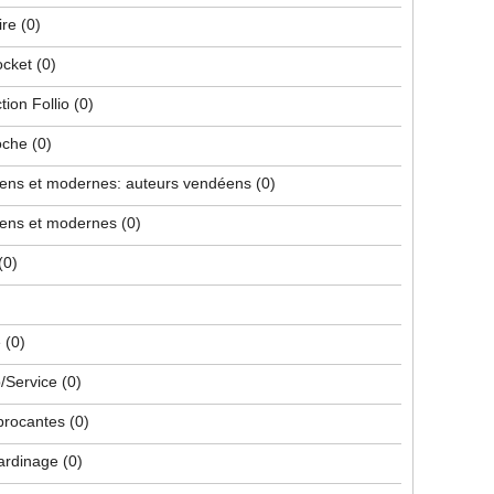
ire
(0)
ocket
(0)
tion Follio
(0)
poche
(0)
iens et modernes: auteurs vendéens
(0)
iens et modernes
(0)
(0)
e
(0)
/Service
(0)
 brocantes
(0)
jardinage
(0)