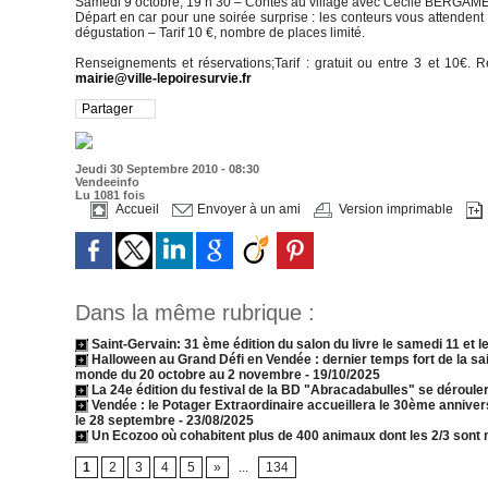
Samedi 9 octobre, 19 h 30 – Contes au village avec Cécile BERG
Départ en car pour une soirée surprise : les conteurs vous attendent
dégustation – Tarif 10 €, nombre de places limité.
Renseignements et réservations;Tarif : gratuit ou entre 3 et 10€. 
mairie@ville-lepoiresurvie.fr
Partager
Jeudi 30 Septembre 2010 - 08:30
Vendeeinfo
Lu 1081 fois
Accueil
Envoyer à un ami
Version imprimable
Dans la même rubrique :
Saint-Gervain: 31 ème édition du salon du livre le samedi 11 et l
Halloween au Grand Défi en Vendée : dernier temps fort de la s
monde du 20 octobre au 2 novembre
- 19/10/2025
La 24e édition du festival de la BD "Abracadabulles" se dérouler
Vendée : le Potager Extraordinaire accueillera le 30ème annive
le 28 septembre
- 23/08/2025
Un Ecozoo où cohabitent plus de 400 animaux dont les 2/3 sont 
1
2
3
4
5
»
...
134