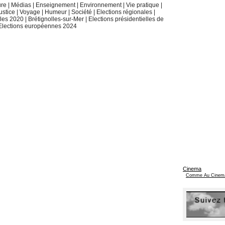
ure
|
Médias
|
Enseignement
|
Environnement
|
Vie pratique
|
ustice
|
Voyage
|
Humeur
|
Société
|
Elections régionales
|
ales 2020
|
Brétignolles-sur-Mer
|
Elections présidentielles de
Elections européennes 2024
Cinema
Comme Au Cinem