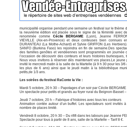
municipalité organise pendant une semaine un festival sur le thème 
la neuvième édition est placée sous le signe de la féminité avec d
renommée comme
Cécile BERGAME
(Lyon), Jeanne FERRON 
VIEVILLE (Aix-en-Provence) et deux conteuses bien connues e
DURANTEAU (La Mothe-Achard) et Sylvie GRIFFON (Les Herbiers)
SANFO (Burkina Faso) les rejoindra en fin de semaine.Des specta
des familles genôtes et vendéennes sont programmés en journée ou
l’occasion de découvrir des conteurs et leurs histoires burlesques,
Nous vous invitons à réserver dès maintenant vos places.Le jeune 
invité le mercredi matin à la salle de la Martelle (à 9 h 30 pour les 3/6
les plus de 6 ans) ainsi que le jeudi matin à la bibliothèque muni
petits,de 1/3 ans.
Les soirées du festival RaConte la Vie :
Mardi 5 octobre, 20 h 30 – Papotages d’un soir par Cécile BERGAME
Un spectacle pour petits et grands au foyer rural du Beignon-Basset – Ta
Jeudi 7 octobre, 20 h – Fabrique d’histoires avec tous les conteurs
Animation contée autour d’un buffet. Les spectateurs sont invités à 
nombre de places limité.
Vendredi 8 octobre, 20 h 30 – Du rififi dans les labours par Jeanne
Spectacle pour tous à partir de 8 ans, salle de la Martelle – Tarif 8 €.