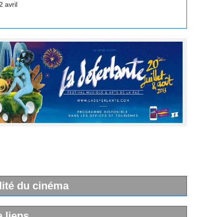
lité du cinéma
e liens