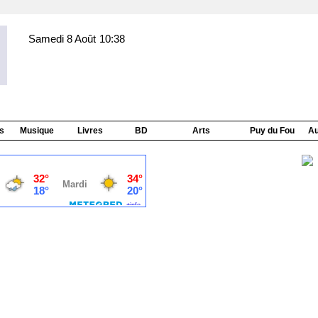
Samedi 8 Août
10:38
s
Musique
Livres
BD
Arts
Puy du Fou
Au