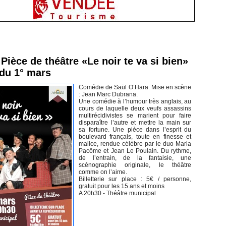
inement en Vendée
Pièce de théâtre «Le noir te va si bien»
 du 1° mars
Comédie de Saül O’Hara. Mise en scène
: Jean Marc Dubrana.
Une comédie à l’humour très anglais, au
cours de laquelle deux veufs assassins
multirécidivistes se marient pour faire
disparaître l’autre et mettre la main sur
sa fortune. Une pièce dans l’esprit du
boulevard français, toute en finesse et
malice, rendue célèbre par le duo Maria
Pacôme et Jean Le Poulain. Du rythme,
de l’entrain, de la fantaisie, une
scénographie originale, le théâtre
comme on l’aime.
Billetterie sur place : 5€ / personne,
gratuit pour les 15 ans et moins
A 20h30 - Théâtre municipal