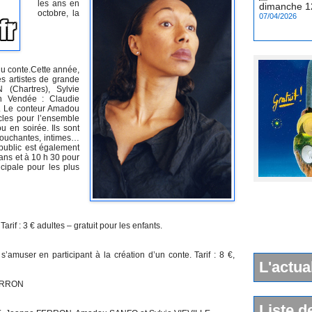
les ans en
07/04/2026
octobre, la
du conte.Cette année,
es artistes de grande
(Chartres), Sylvie
n Vendée : Claudie
. Le conteur Amadou
cles pour l’ensemble
 en soirée. Ils sont
 touchantes, intimes…
public est également
 ans et à 10 h 30 pour
cipale pour les plus
rif : 3 € adultes – gratuit pour les enfants.
s’amuser en participant à la création d’un conte. Tarif : 8 €,
L'actua
 FERRON
Liste d