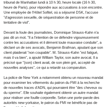
tribunal de Manhattan lundi à 10 h 30, heure locale (16 h 30,
heure de Paris), pour répondre aux accusations à son encontre.
Une employée de l'Hôtel Sofitel, où a séjourné DSK, l'accuse
"d'agression sexuelle, de séquestration de personne et de
tentative de viol".
Devant la foule des journalistes, Dominique Strauss-Kahn n'a
pas dit un mot. "Il a l'intention de se défendre vigoureusement
contre les accusations et il dément toute mauvaise conduite", a
déclaré un de ses avocats, Benjamin Brafman, ajoutant que son
client plaiderait "non coupable". M. Strauss-Kahn "est fatigué,
mais il va bien", a ajouté William Taylor, son autre avocat. Il a
précisé que "(son) client avait, de son plein gré, accepté de
nouvelles analyses", ce qui a retardé sa comparution.
La police de New York a notamment obtenu un nouveau mandat
pour examiner les vêtements du patron du FMI à la recherche
de nouvelles traces d'ADN, qui pourraient être "des cheveux ou
du sperme". Elle souhaite également obtenir un autre mandat
pour réaliser une fouille corporelle. Selon une porte-parole des
autorités new-yorkaise, le patron du FMI ne bénéficie pas de