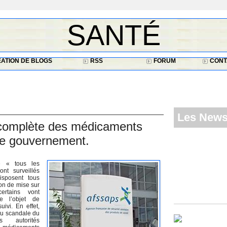
SANTÉ
ATION DE BLOGS
RSS
FORUM
CONT
Les New
e complète des médicaments
 le gouvernement.
e « tous les
nt surveillés
disposent tous
ion de mise sur
ertains vont
re l’objet de
ivi. En effet,
du scandale du
s autorités