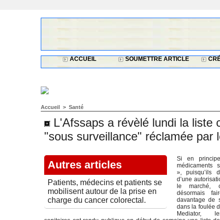
ACCUEIL
SOUMETTRE ARTICLE
CRÉ
Accueil
>
Santé
L'Afssaps a révèlé lundi la list
"sous surveillance" réclamée par
Si en princip
Autres articles
médicaments so
», puisqu’ils 
d’une autorisat
Patients, médecins et patients se
le marché, c
mobilisent autour de la prise en
désormais fai
charge du cancer colorectal.
davantage de su
dans la foulée 
Mediator, le