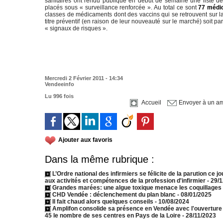
sanitaires ont rendu publique en début de semaine une liste 
placés sous « surveillance renforcée ». Au total ce sont
77 médi
classes de médicaments dont des vaccins qui se retrouvent sur la 
titre préventif (en raison de leur nouveauté sur le marché) soit 
« signaux de risques ».
Mercredi 2 Février 2011 - 14:34
Vendeeinfo
Lu 996 fois
Accueil
Envoyer à un am
Ajouter aux favoris
Dans la même rubrique :
L’Ordre national des infirmiers se félicite de la parution ce 
aux activités et compétences de la profession d'infirmier
- 29/
Grandes marées: une algue toxique menace les coquillages su
CHD Vendée : déclenchement du plan blanc
- 08/01/2025
Il fait chaud alors quelques conseils
- 10/08/2024
Amplifon consolide sa présence en Vendée avec l'ouverture d'
45 le nombre de ses centres en Pays de la Loire
- 28/11/2023