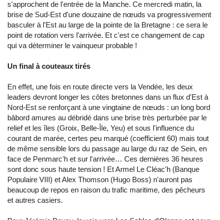
s'approchent de l'entrée de la Manche. Ce mercredi matin, la
brise de Sud-Est d'une douzaine de nœuds va progressivement
basculer à l'Est au large de la pointe de la Bretagne : ce sera le
point de rotation vers l'arrivée. Et c'est ce changement de cap
qui va déterminer le vainqueur probable !
Un final à couteaux tirés
En effet, une fois en route directe vers la Vendée, les deux
leaders devront longer les côtes bretonnes dans un flux d'Est à
Nord-Est se renforçant à une vingtaine de nœuds : un long bord
bâbord amures au débridé dans une brise très perturbée par le
relief et les îles (Groix, Belle-Île, Yeu) et sous l'influence du
courant de marée, certes peu marqué (coefficient 60) mais tout
de même sensible lors du passage au large du raz de Sein, en
face de Penmarc'h et sur l'arrivée… Ces dernières 36 heures
sont donc sous haute tension ! Et Armel Le Cléac'h (Banque
Populaire VIII) et Alex Thomson (Hugo Boss) n'auront pas
beaucoup de repos en raison du trafic maritime, des pêcheurs
et autres casiers.