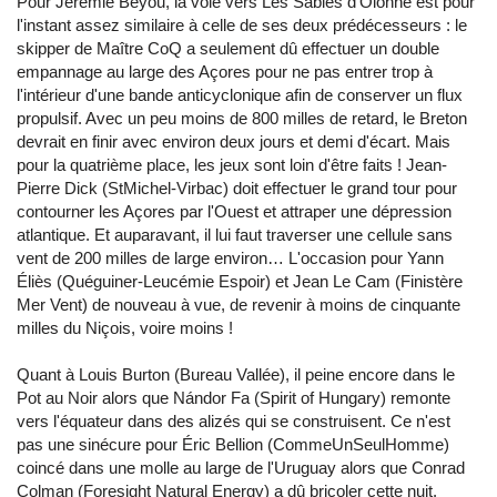
Pour Jérémie Beyou, la voie vers Les Sables d'Olonne est pour
l'instant assez similaire à celle de ses deux prédécesseurs : le
skipper de Maître CoQ a seulement dû effectuer un double
empannage au large des Açores pour ne pas entrer trop à
l'intérieur d'une bande anticyclonique afin de conserver un flux
propulsif. Avec un peu moins de 800 milles de retard, le Breton
devrait en finir avec environ deux jours et demi d'écart. Mais
pour la quatrième place, les jeux sont loin d'être faits ! Jean-
Pierre Dick (StMichel-Virbac) doit effectuer le grand tour pour
contourner les Açores par l'Ouest et attraper une dépression
atlantique. Et auparavant, il lui faut traverser une cellule sans
vent de 200 milles de large environ… L'occasion pour Yann
Éliès (Quéguiner-Leucémie Espoir) et Jean Le Cam (Finistère
Mer Vent) de nouveau à vue, de revenir à moins de cinquante
milles du Niçois, voire moins !
Quant à Louis Burton (Bureau Vallée), il peine encore dans le
Pot au Noir alors que Nándor Fa (Spirit of Hungary) remonte
vers l'équateur dans des alizés qui se construisent. Ce n'est
pas une sinécure pour Éric Bellion (CommeUnSeulHomme)
coincé dans une molle au large de l'Uruguay alors que Conrad
Colman (Foresight Natural Energy) a dû bricoler cette nuit.