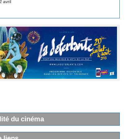
lité du cinéma
e liens