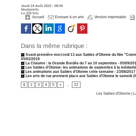
Jeudi 24 Août 2023 - 08:59
Vendeeinfo
Lu 225 fois
Accueil
Envoyer à un ami
Version imprimable
Dans la même rubrique :
Avant-première mercredi 13 aux Sables d'Olonne du film "Comm
05/02/2019
La Chaume : la Grande Bordée du 7 au 10 septembre
- 05/09/20
Les Sables d'Olonne: les animations de septembre à la médiath
Les animations aux Sables d'Olonne cette semaine
- 23/08/2017
Les arts de rue prennent place aux Sables d'Olonne le samedi 2
1
2
3
4
5
»
...
22
Les Sables d'Olonne
|
L