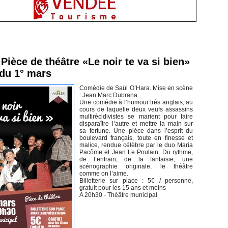
inement en Vendée
Pièce de théâtre «Le noir te va si bien»
 du 1° mars
Comédie de Saül O’Hara. Mise en scène
: Jean Marc Dubrana.
Une comédie à l’humour très anglais, au
cours de laquelle deux veufs assassins
multirécidivistes se marient pour faire
disparaître l’autre et mettre la main sur
sa fortune. Une pièce dans l’esprit du
boulevard français, toute en finesse et
malice, rendue célèbre par le duo Maria
Pacôme et Jean Le Poulain. Du rythme,
de l’entrain, de la fantaisie, une
scénographie originale, le théâtre
comme on l’aime.
Billetterie sur place : 5€ / personne,
gratuit pour les 15 ans et moins
A 20h30 - Théâtre municipal