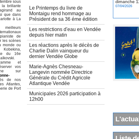
07/04/2026
ptembre sous
 la brillante
Le Printemps du livre de
agirand au
Montaigu rend hommage au
si que dans
Président de sa 36 éme édition
harlotte à La
meilleurs
Les restrictions d'eau en Vendée
nternationaux
depuis hier matin
ianiste de
ur les scènes
Les réactions après le décès de
du monde ou
Kobekina,
Charlie Dalin vainqueur du
éate du 16e
dernier Vendée Globe
aïkovski.
gramme et
Marie-Agnès Chesneau-
éserver vos
gne sur
Langevin nommée Directrice
lonne-
Générale du Crédit Agricole
rès de nos
Atlantique Vendée
s Atlantes,
erie de Port
Municipales 2026 participation à
12h00
L'actua
Liste d