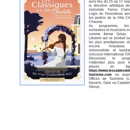
aura lieu du 15 au 17 se
la direction artistique de
violoniste Fanny Clam
Logis du Fenestreau ain
les jardins de la Villa C
Chaume
Au programme, les 
orchestres et musiciens i
comme Itamar Golan, p
Lituanie qui se produit s
les plus prestigieuses 
encore Anastasia 
violoncelliste et laur
concours international Tch
Découvrez le pro
n'attendez plus pour r
places en li
https://www.lessablesdo
tourisme.com
ou aup
Offices de Tourisme (Le
Navarin, Gare ou Capitain
Olona).