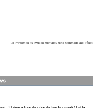
Le Printemps du livre de Montaigu rend hommage au Président de sa 36 ém
ws
vain: 31 ème édition du salon du livre le samedi 11 et le
 avril