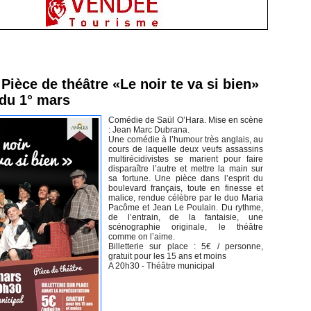
inement en Vendée
Pièce de théâtre «Le noir te va si bien»
 du 1° mars
Comédie de Saül O’Hara. Mise en scène
: Jean Marc Dubrana.
Une comédie à l’humour très anglais, au
cours de laquelle deux veufs assassins
multirécidivistes se marient pour faire
disparaître l’autre et mettre la main sur
sa fortune. Une pièce dans l’esprit du
boulevard français, toute en finesse et
malice, rendue célèbre par le duo Maria
Pacôme et Jean Le Poulain. Du rythme,
de l’entrain, de la fantaisie, une
scénographie originale, le théâtre
comme on l’aime.
Billetterie sur place : 5€ / personne,
gratuit pour les 15 ans et moins
A 20h30 - Théâtre municipal