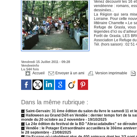
Venez découvrir les 16 et 
vendéenne : romans, essa
dessinées...
La Région qui sera mise 
Lorraine. Pour cette nouvel
littéraire Charrette ».Le 
Refuge de Grasla, vous 
légendes d’ici ou d’ailleu
Forêt de Grasla, LES BROU
Association Le Refuge du 
Tél. (hors saison) : 02 51
Vendredi 15 Juillet 2011 - 09:28
Vendeeinfo
Lu 544 fois
Accueil
Envoyer à un ami
Version imprimable
Dans la même rubrique :
Saint-Gervain: 31 ème édition du salon du livre le samedi 11 et l
Halloween au Grand Défi en Vendée : dernier temps fort de la s
monde du 20 octobre au 2 novembre
- 19/10/2025
La 24e édition du festival de la BD "Abracadabulles" se dérouler
Vendée : le Potager Extraordinaire accueillera le 30ème annive
le 28 septembre
- 23/08/2025
Un Ecozoo où cohabitent plus de 400 animaux dont les 2/3 sont 