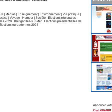
ure
|
Médias
|
Enseignement
|
Environnement
|
Vie pratique
|
ustice
|
Voyage
|
Humeur
|
Société
|
Elections régionales
|
ales 2020
|
Brétignolles-sur-Mer
|
Elections présidentielles de
Elections européennes 2024