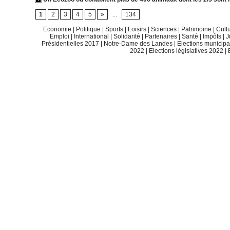
1
2
3
4
5
»
...
134
Economie
|
Politique
|
Sports
|
Loisirs
|
Sciences
|
Patrimoine
|
Cult
Emploi
|
International
|
Solidarité
|
Partenaires
|
Santé
|
Impôts
|
J
Présidentielles 2017
|
Notre-Dame des Landes
|
Elections municip
2022
|
Elections législatives 2022
|