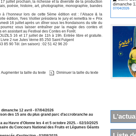
17 juillet prochain, la richesse et la diversité de la production
07/04/2026
is, poésie, histoire, art, photographie, monographie, bandes
à l’honneur lors de cette 5ème édition est : l’Alsace & la
le édition, Yves Viollier présidera le jury et remettra le « Prix
samedi 16 juillet après un dîner sous les frondaisons du site du
pourrez vous laisser entraîner par la magie des contes et
rs en assistant au Festival des Contes en Forêt.
ZILS 16 et 17 juillet de 11h à 19h. Entrée libre et gratuite.
Livre 2 rue Jules Verne 85 250 Saint Fulgent
 43 85 90 Tél. (en saison) : 02 51 42 96 20
Augmenter la taille du texte
Diminuer la taille du texte
e dimanche 12 avril
- 07/04/2026
aison des 15 ans du plus grand parc d’accrobranche au
L'actua
a au Havre d'Olonne les 4 et 5 octobre 2025.
- 02/10/2025
rsaire du Concours National des Fruits et Légumes Géants
Liste d
menacés d’extinction
- 02/08/2025