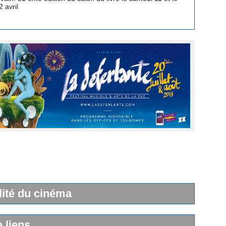
lité du cinéma
e liens