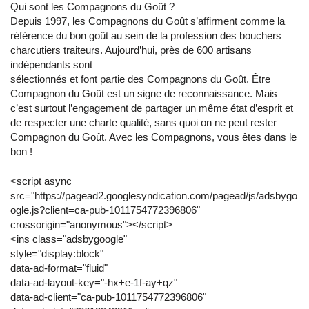
Qui sont les Compagnons du Goût ?
Depuis 1997, les Compagnons du Goût s’affirment comme la
référence du bon goût au sein de la profession des bouchers
charcutiers traiteurs. Aujourd’hui, près de 600 artisans
indépendants sont
sélectionnés et font partie des Compagnons du Goût. Être
Compagnon du Goût est un signe de reconnaissance. Mais
c’est surtout l’engagement de partager un même état d’esprit et
de respecter une charte qualité, sans quoi on ne peut rester
Compagnon du Goût. Avec les Compagnons, vous êtes dans le
bon !
<script async
src="https://pagead2.googlesyndication.com/pagead/js/adsbygo
ogle.js?client=ca-pub-1011754772396806"
crossorigin="anonymous"></script>
<ins class="adsbygoogle"
style="display:block"
data-ad-format="fluid"
data-ad-layout-key="-hx+e-1f-ay+qz"
data-ad-client="ca-pub-1011754772396806"