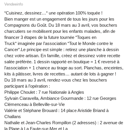
Vendeeinfo
“Cuisinez, dessinez…“ une opération 100% toquée !
Bien manger est un engagement de tous les jours pour les
Compagnons du Goût. Du 18 mars au 3 avril, vos bouchers
charcutiers se mobilisent pour les enfants malades, afin de
financer 3 étapes de la future tournée “Toques en
Truck“ imaginée par l’association “Tout le Monde contre le
Cancer“.Le principe est simple : retirez une planche à dessin
chez votre artisan. En famille, créez et dessinez votre recette
salée préférée. 1 dessin rapporté en boutique = 1 € reversé à
l’association + 1 chance au tirage au sort. Planchas, enceintes,
kits à pâtisser, livres de recettes… autant de lots à gagner !
Du 18 mars au 3 avril, rendez-vous chez les bouchers
participant à l’opération :
Philippe Choulet : 7 rue Nationale à Angles
Sylvain Ciaravella, Ambiance Gourmande : 12 rue Georges
Clémenceau à Belleville-sur-Vie
Valérie et Stéphane Brouard : 14 place Aristide Briand à
Challans
Nathalie et Jean-Charles Rompillon (2 adresses) : 2 avenue de
la Plage à La Faute-sur-Mer et La