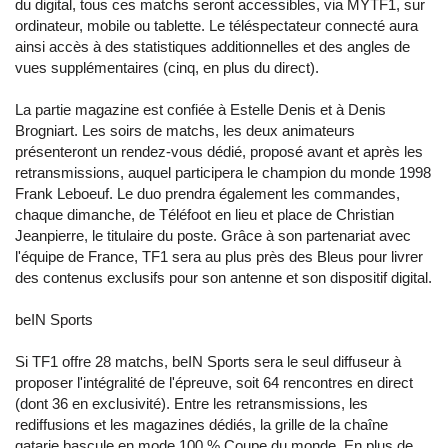
du digital, tous ces matchs seront accessibles, via MYTF1, sur
ordinateur, mobile ou tablette. Le téléspectateur connecté aura
ainsi accès à des statistiques additionnelles et des angles de
vues supplémentaires (cinq, en plus du direct).
La partie magazine est confiée à Estelle Denis et à Denis
Brogniart. Les soirs de matchs, les deux animateurs
présenteront un rendez-vous dédié, proposé avant et après les
retransmissions, auquel participera le champion du monde 1998
Frank Leboeuf. Le duo prendra également les commandes,
chaque dimanche, de Téléfoot en lieu et place de Christian
Jeanpierre, le titulaire du poste. Grâce à son partenariat avec
l'équipe de France, TF1 sera au plus près des Bleus pour livrer
des contenus exclusifs pour son antenne et son dispositif digital.
beIN Sports
Si TF1 offre 28 matchs, beIN Sports sera le seul diffuseur à
proposer l'intégralité de l'épreuve, soit 64 rencontres en direct
(dont 36 en exclusivité). Entre les retransmissions, les
rediffusions et les magazines dédiés, la grille de la chaîne
qatarie bascule en mode 100 % Coupe du monde. En plus de