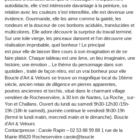
autodidacte, elle s’est intéressée davantage à la peinture, sa
relation avec les couleurs s’est intensifiée, elle est devenue une
évidence. Gourmande, elle les aime comme la gaieté, les
rondeurs et la douceur de ces bonbons acidulés, translucides et
multicolores. Elle adore découvrir la surprise du travail terminé.
Sur une toile vierge, les pinceaux dansent et l’on découvre une
réalisation improbable, quel bonheur ! Le principal
est pour elle de laisser libre cours à son imagination et de se
faire plaisir. Chaque tableau est une âme, un lieu imaginaire, une
histoire, une émotion .. Le thème du personnage dans son
quotidien , traité de façon rétro, est un vrai bonheur pour elle
Boucle d'Art & Velours se trouve un magnifique local du 16ème
siècle, ancien relais de diligence en pierres apparentes,
poutres anciennes et torchis, situé dans le charmant village
vendéen de Rocheservière, à 30 km de Nantes, La Roche_ sur-
Yon et Challans. Ouvert du lundi au samedi 9h30-12h30 /15h-
19h (18h le samedi), journée continue le vendredi 9h30-19h
(fermé le lundi matin, mercredi matin et le dimanche). Boucle
d'Art & Velours
Contactpresse : Carole Rapin – 02 53 88 99 88 1 rue de la
Mairie 85620 Rocheservière carole@boucle