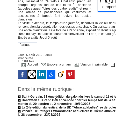
ans, l'association "Autrefois Challans" prend en
charge l'organisation de ces foires à l'ancienne
(appelées aussi "foires des quatre jeudis") et réunit
une armée de passionnées qui costumes et
accessoires à l'appui, font revivre les gestes
d'autrefois.
Le visiteur viendra, le temps d'une journée, découvrir la vie au débu
rencontraient la perpétuation des gestes ancestraux. On assistera au
une école d'autrefois. Fête foraine à l'ancienne, exposition d'outils a
l'âme du pays maraichin sous l'oeil bienveillant de Léon, le canard gé
Entrée gratuite Jeudi 5 août
Partager
Jeudi 5 Août 2010 - 09:03
Vendeeinfo
Lu 1101 fois
Accueil
Envoyer à un ami
Version imprimable
Dans la même rubrique :
Saint-Gervain: 31 ème édition du salon du livre le samedi 11 et l
Halloween au Grand Défi en Vendée : dernier temps fort de la s
monde du 20 octobre au 2 novembre
- 19/10/2025
La 24e édition du festival de la BD "Abracadabulles" se dérouler
Vendée : le Potager Extraordinaire accueillera le 30ème annive
le 28 septembre
- 23/08/2025