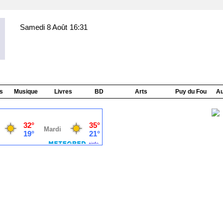
Samedi 8 Août
16:31
s
Musique
Livres
BD
Arts
Puy du Fou
Au