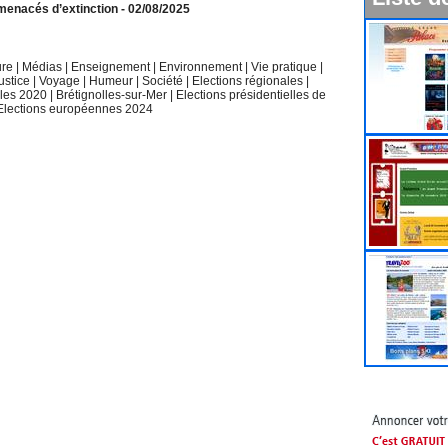
menacés d’extinction
- 02/08/2025
ure
|
Médias
|
Enseignement
|
Environnement
|
Vie pratique
|
ustice
|
Voyage
|
Humeur
|
Société
|
Elections régionales
|
ales 2020
|
Brétignolles-sur-Mer
|
Elections présidentielles de
Elections européennes 2024