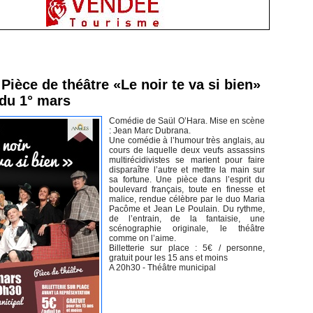
inement en Vendée
Pièce de théâtre «Le noir te va si bien»
 du 1° mars
Comédie de Saül O’Hara. Mise en scène
: Jean Marc Dubrana.
Une comédie à l’humour très anglais, au
cours de laquelle deux veufs assassins
multirécidivistes se marient pour faire
disparaître l’autre et mettre la main sur
sa fortune. Une pièce dans l’esprit du
boulevard français, toute en finesse et
malice, rendue célèbre par le duo Maria
Pacôme et Jean Le Poulain. Du rythme,
de l’entrain, de la fantaisie, une
scénographie originale, le théâtre
comme on l’aime.
Billetterie sur place : 5€ / personne,
gratuit pour les 15 ans et moins
A 20h30 - Théâtre municipal