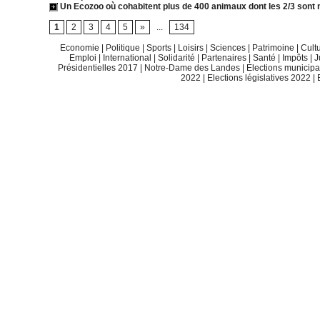
Un Ecozoo où cohabitent plus de 400 animaux dont les 2/3 sont 
1
2
3
4
5
»
...
134
Economie
|
Politique
|
Sports
|
Loisirs
|
Sciences
|
Patrimoine
|
Cult
Emploi
|
International
|
Solidarité
|
Partenaires
|
Santé
|
Impôts
|
J
Présidentielles 2017
|
Notre-Dame des Landes
|
Elections municip
2022
|
Elections législatives 2022
|