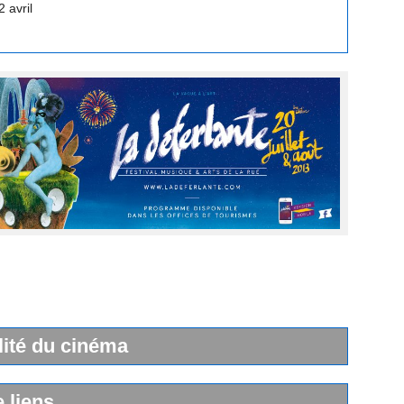
lité du cinéma
e liens