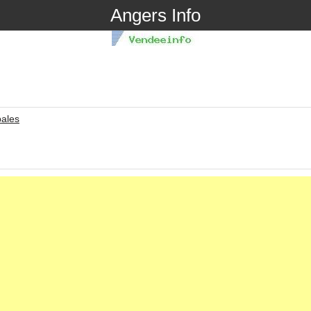
Angers Info
pales