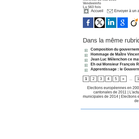
Vendeeinfo
Lu 563 fois
Accueil
Envoyer à un 
Dans la même rubri
Composition du gouvernem
Hommage de Maître Vincent
Jean Luc Mélenchon ce mat
Eh oui Monsieur François R
Apprentissage : le Gouvern
1
2
3
4
5
»
...
Elections européennes en 20
cantonales de 2011
|
L'act
municipales de 2014
|
Elections
de