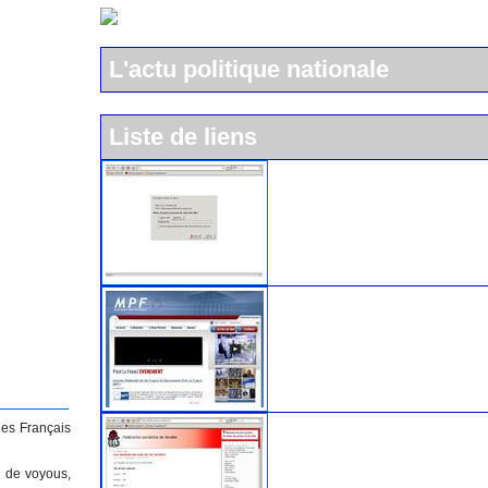
L'actu politique nationale
Liste de liens
L'UMP
Le Mouvement pour la Franc
Le parti socialiste
les Français
s de voyous,