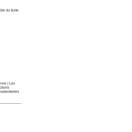
lle du texte
éenne
|
Les
ctions
ésidentielles