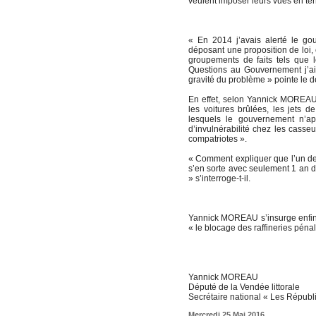
veulent imposer leurs vues en terr
« En 2014 j’avais alerté le go
déposant une proposition de loi, 
groupements de faits tels que l
Questions au Gouvernement j’a
gravité du problème » pointe le
En effet, selon Yannick MOREAU,
les voitures brûlées, les jets d
lesquels le gouvernement n’app
d’invulnérabilité chez les casse
compatriotes ».
« Comment expliquer que l’un des 
s’en sorte avec seulement 1 an d
» s’interroge-t-il.
Yannick MOREAU s’insurge enfin 
« le blocage des raffineries pénali
Yannick MOREAU
Député de la Vendée littorale
Secrétaire national « Les Républ
Mercredi 25 Mai 2016