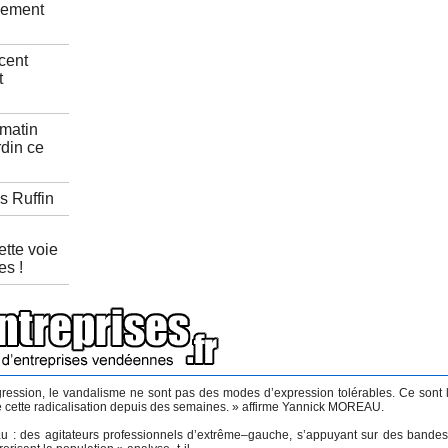
nement
cent
t
matin
din ce
s Ruffin
ette voie
s !
’agression, le vandalisme ne sont pas des modes d’expression tolérables. Ce sont 
de cette radicalisation depuis des semaines. » affirme Yannick MOREAU.
u : des agitateurs professionnels d’extrême–gauche, s’appuyant sur des bande