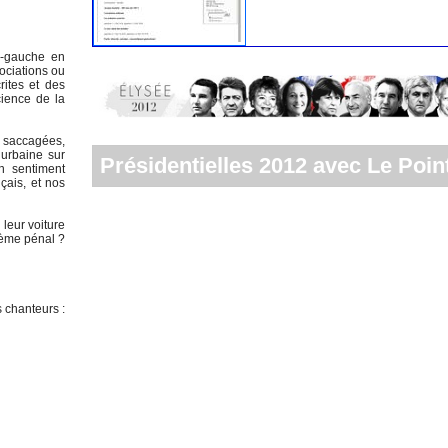
me-gauche en
ociations ou
rites et des
ience de la
s saccagées,
 urbaine sur
Présidentielles 2012 avec Le Point
n sentiment
çais, et nos
 leur voiture
tème pénal ?
 chanteurs :