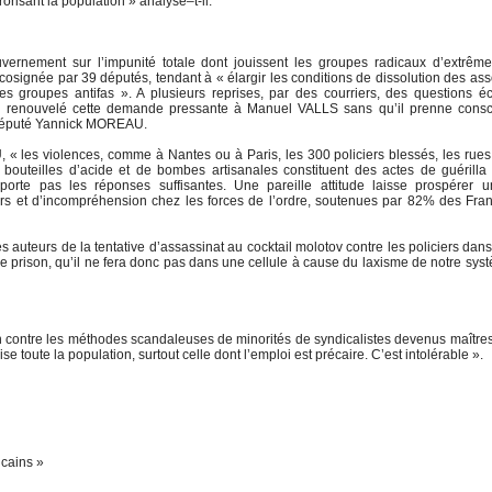
orisant la population » analyse–t-il.
uvernement sur l’impunité totale dont jouissent les groupes radicaux d’extrê
cosignée par 39 députés, tendant à « élargir les conditions de dissolution des ass
es groupes antifas ». A plusieurs reprises, par des courriers, des questions éc
i renouvelé cette demande pressante à Manuel VALLS sans qu’il prenne consc
 député Yannick MOREAU.
 « les violences, comme à Nantes ou à Paris, les 300 policiers blessés, les rue
e bouteilles d’acide et de bombes artisanales constituent des actes de guérilla
orte pas les réponses suffisantes. Une pareille attitude laisse prospérer u
urs et d’incompréhension chez les forces de l’ordre, soutenues par 82% des Fran
auteurs de la tentative d’assassinat au cocktail molotov contre les policiers dans
e prison, qu’il ne fera donc pas dans une cellule à cause du laxisme de notre sys
contre les méthodes scandaleuses de minorités de syndicalistes devenus maîtres
se toute la population, surtout celle dont l’emploi est précaire. C’est intolérable ».
icains »