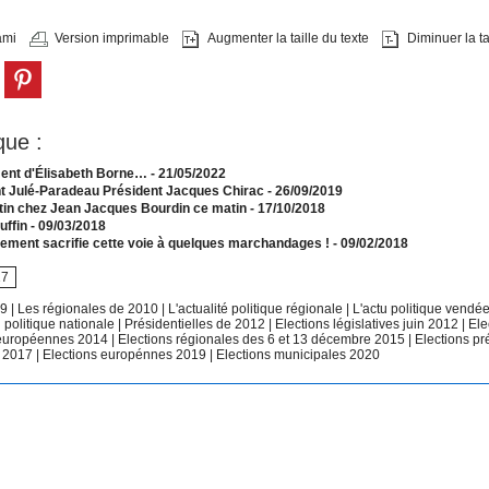
ami
Version imprimable
Augmenter la taille du texte
Diminuer la tai
que :
ent d'Élisabeth Borne…
- 21/05/2022
 Julé-Paradeau Président Jacques Chirac
- 26/09/2019
in chez Jean Jacques Bourdin ce matin
- 17/10/2018
uffin
- 09/03/2018
ement sacrifie cette voie à quelques marchandages !
- 09/02/2018
17
09
|
Les régionales de 2010
|
L'actualité politique régionale
|
L'actu politique vend
u politique nationale
|
Présidentielles de 2012
|
Elections législatives juin 2012
|
Ele
 européennes 2014
|
Elections régionales des 6 et 13 décembre 2015
|
Elections pr
 2017
|
Elections europénnes 2019
|
Elections municipales 2020