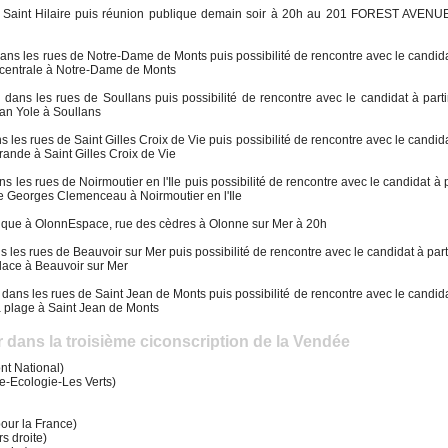
de Saint Hilaire puis réunion publique demain soir à 20h au 201 FOREST AVENU
e dans les rues de Notre-Dame de Monts puis possibilité de rencontre avec le candida
e centrale à Notre-Dame de Monts
te dans les rues de Soullans puis possibilité de rencontre avec le candidat à part
ean Yole à Soullans
ans les rues de Saint Gilles Croix de Vie puis possibilité de rencontre avec le candida
rande à Saint Gilles Croix de Vie
dans les rues de Noirmoutier en l'Ile puis possibilité de rencontre avec le candidat à 
e Georges Clemenceau à Noirmoutier en l'Ile
ublique à OlonnEspace, rue des cèdres à Olonne sur Mer à 20h
dans les rues de Beauvoir sur Mer puis possibilité de rencontre avec le candidat à par
lace à Beauvoir sur Mer
te dans les rues de Saint Jean de Monts puis possibilité de rencontre avec le candida
la plage à Saint Jean de Monts
r dans la troisième ciconscription de la Vendée
t National)
Ecologie-Les Verts)
our la France)
 droite)