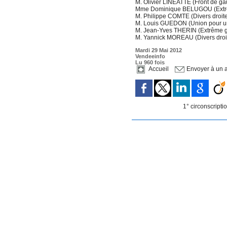
M. Olivier LINEATTE (Front de g
Mme Dominique BELUGOU (Extr
M. Philippe COMTE (Divers droit
M. Louis GUEDON (Union pour u
M. Jean-Yves THERIN (Extrême 
M. Yannick MOREAU (Divers droi
Mardi 29 Mai 2012
Vendeeinfo
Lu 960 fois
Accueil
Envoyer à un 
1° circonscripti