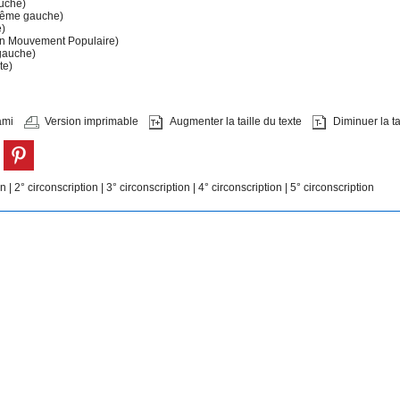
auche)
ême gauche)
e)
n Mouvement Populaire)
gauche)
te)
ami
Version imprimable
Augmenter la taille du texte
Diminuer la tai
on
|
2° circonscription
|
3° circonscription
|
4° circonscription
|
5° circonscription