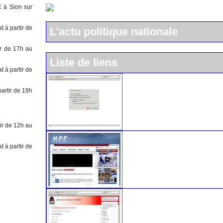
E à Sion sur
t à partir de
L'actu politique nationale
ir de 17h au
Liste de liens
t à partir de
L'UMP
partir de 19h
tir de 12h au
Le Mouvement pour la Franc
t à partir de
Le parti socialiste