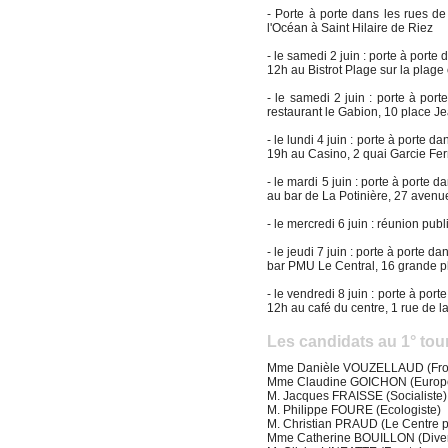
- Porte à porte dans les rues 
l'Océan à Saint Hilaire de Riez
- le samedi 2 juin : porte à port
12h au Bistrot Plage sur la plag
- le samedi 2 juin : porte à por
restaurant le Gabion, 10 place J
- le lundi 4 juin : porte à porte d
19h au Casino, 2 quai Garcie Fer
- le mardi 5 juin : porte à porte 
au bar de La Potinière, 27 avenu
- le mercredi 6 juin : réunion p
- le jeudi 7 juin : porte à porte 
bar PMU Le Central, 16 grande p
- le vendredi 8 juin : porte à por
12h au café du centre, 1 rue de 
Les candidats au 1° tou
Mme Danièle VOUZELLAUD (Fron
Mme Claudine GOICHON (Europe-
M. Jacques FRAISSE (Socialiste)
M. Philippe FOURE (Ecologiste)
M. Christian PRAUD (Le Centre p
Mme Catherine BOUILLON (Divers