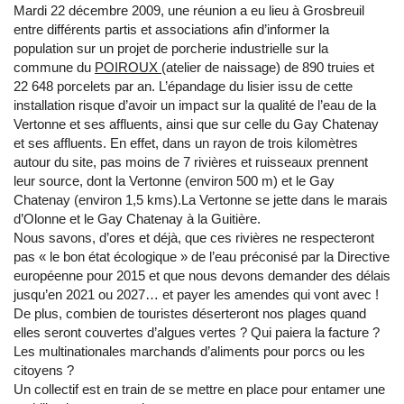
Mardi 22 décembre 2009, une réunion a eu lieu à Grosbreuil
entre différents partis et associations afin d’informer la
population sur un projet de porcherie industrielle sur la
commune du
POIROUX
(atelier de naissage) de 890 truies et
22 648 porcelets par an. L’épandage du lisier issu de cette
installation risque d’avoir un impact sur la qualité de l’eau de la
Vertonne et ses affluents, ainsi que sur celle du Gay Chatenay
et ses affluents. En effet, dans un rayon de trois kilomètres
autour du site, pas moins de 7 rivières et ruisseaux prennent
leur source, dont la Vertonne (environ 500 m) et le Gay
Chatenay (environ 1,5 kms).La Vertonne se jette dans le marais
d’Olonne et le Gay Chatenay à la Guitière.
Nous savons, d’ores et déjà, que ces rivières ne respecteront
pas « le bon état écologique » de l’eau préconisé par la Directive
européenne pour 2015 et que nous devons demander des délais
jusqu’en 2021 ou 2027… et payer les amendes qui vont avec !
De plus, combien de touristes déserteront nos plages quand
elles seront couvertes d’algues vertes ? Qui paiera la facture ?
Les multinationales marchands d’aliments pour porcs ou les
citoyens ?
Un collectif est en train de se mettre en place pour entamer une