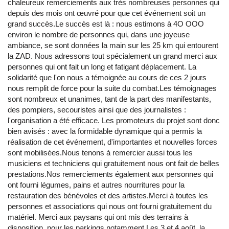
chaleureux remerciements aux très nombreuses personnes qui
depuis des mois ont œuvré pour que cet événement soit un
grand succès.Le succès est là : nous estimons à 4O OOO
environ le nombre de personnes qui, dans une joyeuse
ambiance, se sont données la main sur les 25 km qui entourent
la ZAD. Nous adressons tout spécialement un grand merci aux
personnes qui ont fait un long et fatigant déplacement. La
solidarité que l'on nous a témoignée au cours de ces 2 jours
nous remplit de force pour la suite du combat.Les témoignages
sont nombreux et unanimes, tant de la part des manifestants,
des pompiers, secouristes ainsi que des journalistes :
l'organisation a été efficace. Les promoteurs du projet sont donc
bien avisés : avec la formidable dynamique qui a permis la
réalisation de cet événement, d'importantes et nouvelles forces
sont mobilisées.Nous tenons à remercier aussi tous les
musiciens et techniciens qui gratuitement nous ont fait de belles
prestations.Nos remerciements également aux personnes qui
ont fourni légumes, pains et autres nourritures pour la
restauration des bénévoles et des artistes.Merci à toutes les
personnes et associations qui nous ont fourni gratuitement du
matériel. Merci aux paysans qui ont mis des terrains à
disposition, pour les parkings notamment.Les 3 et 4 août, la