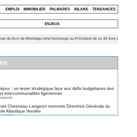
EMPLOI
IMMOBILIER
PALMARES
BILANS
TENDANCES
ENJEUX
 livre de Montaigu rend hommage au Président de sa 36 éme édition
06/08/202
ws
éjour : un levier stratégique face aux défis budgétaires des
 intercommunalités ligériennes
ndeeinfo
nès Chesneau-Langevin nommée Directrice Générale du
cole Atlantique Vendée
ndeeinfo