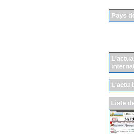
Pays de
L'actua
interna
L'actu 
Liste d