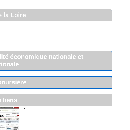
 la Loire
lité économique nationale et
tionale
boursière
e liens
Les Echos