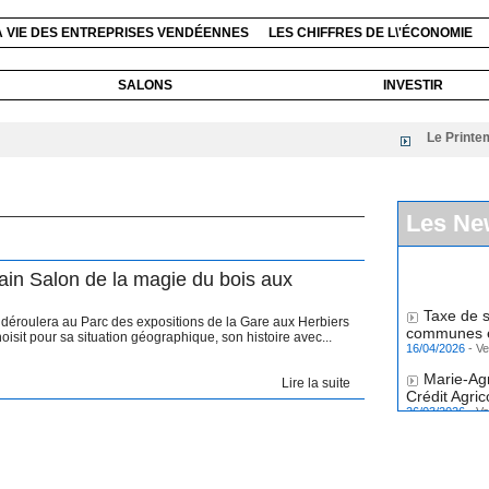
A VIE DES ENTREPRISES VENDÉENNES
LES CHIFFRES DE L\'ÉCONOMIE
SALONS
INVESTIR
Le Printemps du
Les Ne
ain Salon de la magie du bois aux
Taxe de s
déroulera au Parc des expositions de la Gare aux Herbiers
communes et
hoisit pour sa situation géographique, son histoire avec...
16/04/2026
-
Ve
Marie-Ag
Lire la suite
Crédit Agri
26/03/2026
-
Ve