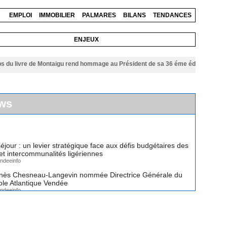
EMPLOI
IMMOBILIER
PALMARES
BILANS
TENDANCES
ENJEUX
ivre de Montaigu rend hommage au Président de sa 36 éme édition
06/08/2026
ws
éjour : un levier stratégique face aux défis budgétaires des
 intercommunalités ligériennes
ndeeinfo
nès Chesneau-Langevin nommée Directrice Générale du
cole Atlantique Vendée
ndeeinfo