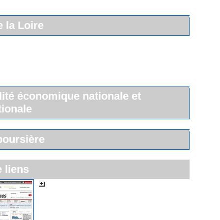
 la Loire
lité économique nationale et
tionale
boursière
e liens
Les Echos