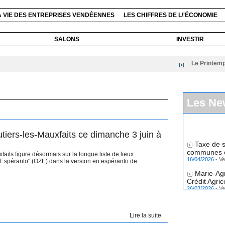
A VIE DES ENTREPRISES VENDÉENNES
LES CHIFFRES DE L\'ÉCONOMIE
SALONS
INVESTIR
Le Printemps du l
Les Ne
utiers-les-Mauxfaits ce dimanche 3 juin à
Taxe de s
communes et
its figure désormais sur la longue liste de lieux
16/04/2026
-
Ve
Espéranto" (OZE) dans la version en espéranto de
.
Marie-Ag
Crédit Agri
26/03/2026
-
Ve
Lire la suite