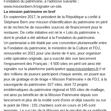
Fondation du patrimoine, à l’adresse suivante :
www.missionbern.fr/signaler-un-site.
La mission patrimoine en bref
En septembre 2017, le président de la République a confié à
Stéphane Bern une mission d’identification du patrimoine en péril
et de recherche de nouvelles sources de financement pour le
restaurer. De cette initiative est né le « Loto du patrimoine »,
dont le produit a été attribué à la Fondation du patrimoine.
Un partenariat a été établi par une convention pluriannuelle entre
la Fondation du patrimoine, le ministère de la Culture et FDJ,
renouvelée en 2021 pour une durée de 4 ans, pour organiser
cette opération originale, qui a suscité dès son lancement
l’engouement des Français : 4 500 sites en péril ont ainsi été
signalés sur la plateforme participative
www.missionbern.fr
:// et
des millions de joueurs participent chaque année, en jouant aux
jeux de grattage et de tirage « Mission Patrimoine » de FDJ, à la
sauvegarde du patrimoine. 627 sites, dont 72 projets
emblématiques du patrimoine régional et 555 sites de maillage,
ont ainsi pu bénéficier de la Mission Patrimoine depuis son
lancement et plus de la moitié sont d’ores et déjà sauvés ou sur
le point de l’être : 191 chantiers sont en cours et 145 sont
terminés. Le succès de la Mission est le résultat de sa méthode