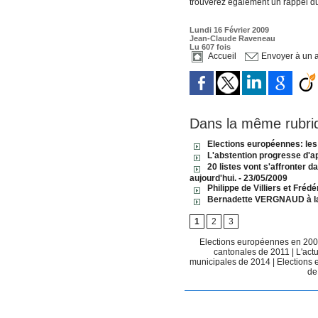
trouverez également un rappel du
Lundi 16 Février 2009
Jean-Claude Raveneau
Lu 607 fois
Accueil
Envoyer à un 
Dans la même rubri
Elections européennes: les
L'abstention progresse d'ap
20 listes vont s'affronter 
aujourd'hui.
- 23/05/2009
Philippe de Villiers et Fréd
Bernadette VERGNAUD à la 
1
2
3
Elections européennes en 20
cantonales de 2011
|
L'act
municipales de 2014
|
Elections
de