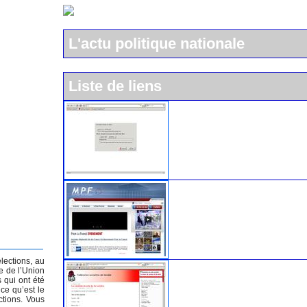
L'actu politique nationale
Liste de liens
L'UMP
Le Mouvement pour la Franc
lections, au
Le parti socialiste
e de l’Union
 qui ont été
ce qu’est le
ctions. Vous