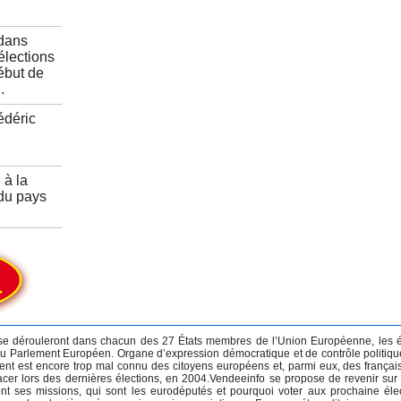
 dans
élections
ébut de
.
édéric
à la
 du pays
 se dérouleront dans chacun des 27 États membres de l’Union Européenne, les é
 du Parlement Européen. Organe d’expression démocratique et de contrôle politiqu
ent est encore trop mal connu des citoyens européens et, parmi eux, des français
er lors des dernières élections, en 2004.Vendeeinfo se propose de revenir sur 
t ses missions, qui sont les eurodéputés et pourquoi voter aux prochaine éle