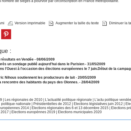
 nombre de sièges à pourvoir par circonscription en France métropolitaine.
ami
Version imprimable
Augmenter la taille du texte
Diminuer la tai
que :
 résultats en Vendée
- 08/06/2009
rès un sondage publié aujourd'hui dans le Parisien
- 31/05/2009
dans l'Ouest à l'occasion des élections européennes le 7 juin.Début de la campa
éric Nihous soutiennent les producteurs de lait
- 20/05/2009
rencontre des habitants du pays des Olonnes.
- 28/04/2009
09
|
Les régionales de 2010
|
L'actualité politique régionale
|
L'actu politique vend
u politique nationale
|
Présidentielles de 2012
|
Elections législatives juin 2012
|
Ele
 européennes 2014
|
Elections régionales des 6 et 13 décembre 2015
|
Elections pr
 2017
|
Elections europénnes 2019
|
Elections municipales 2020