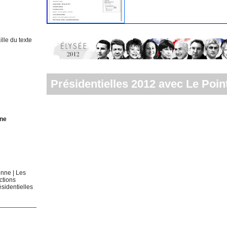
lle du texte
Présidentielles 2012 avec Le Point
gne
éenne
|
Les
ctions
ésidentielles