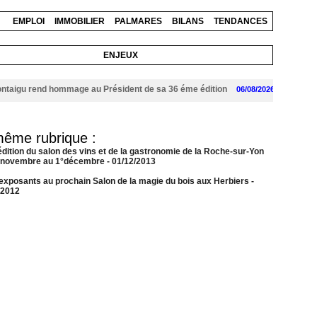
EMPLOI
IMMOBILIER
PALMARES
BILANS
TENDANCES
ENJEUX
igu rend hommage au Président de sa 36 éme édition
Le 10 aoû
06/08/2026
même rubrique :
édition du salon des vins et de la gastronomie de la Roche-sur-Yon
 novembre au 1°décembre
- 01/12/2013
exposants au prochain Salon de la magie du bois aux Herbiers
-
/2012