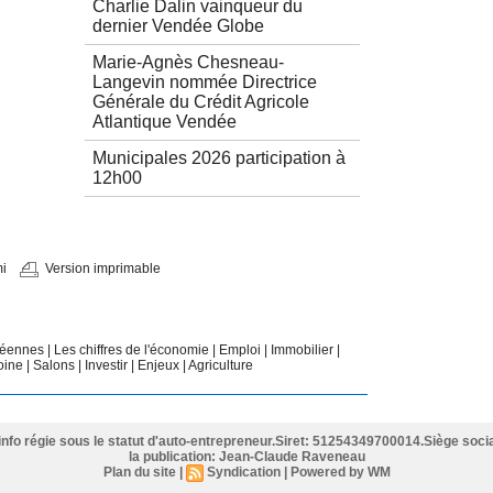
Charlie Dalin vainqueur du
dernier Vendée Globe
Marie-Agnès Chesneau-
Langevin nommée Directrice
Générale du Crédit Agricole
Atlantique Vendée
Municipales 2026 participation à
12h00
i
Version imprimable
ndéennes
|
Les chiffres de l'économie
|
Emploi
|
Immobilier
|
oine
|
Salons
|
Investir
|
Enjeux
|
Agriculture
info régie sous le statut d'auto-entrepreneur.Siret: 51254349700014.Siège socia
la publication: Jean-Claude Raveneau
Plan du site
|
Syndication
|
Powered by WM