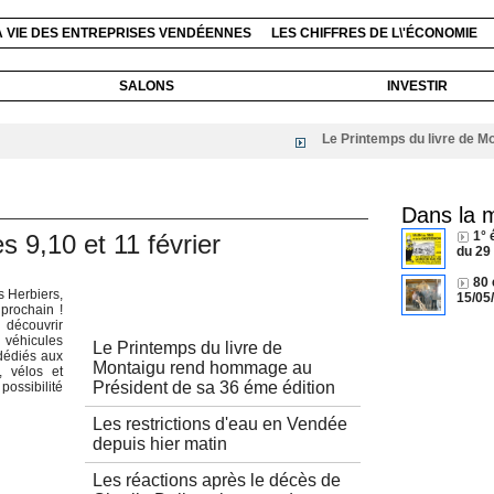
A VIE DES ENTREPRISES VENDÉENNES
LES CHIFFRES DE L\'ÉCONOMIE
SALONS
INVESTIR
Le Printemps du livre de Monta
Dans la 
1° 
s 9,10 et 11 février
du 29
80 
s Herbiers,
15/05
Autres articles
prochain !
 découvrir
éhicules
Le Printemps du livre de
dédiés aux
Montaigu rend hommage au
, vélos et
Président de sa 36 éme édition
ssibilité
Les restrictions d'eau en Vendée
depuis hier matin
Les réactions après le décès de