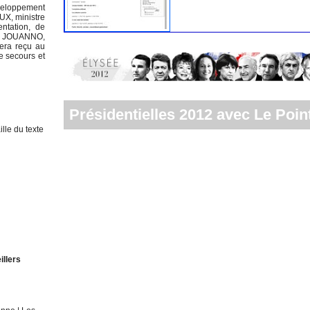
éveloppement
UX, ministre
entation, de
tal JOUANNO,
sera reçu au
e secours et
Présidentielles 2012 avec Le Point
lle du texte
illers