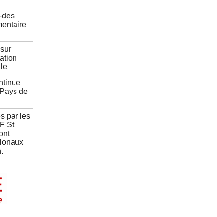
-des
mentaire
sur
pation
ale
ntinue
 Pays de
s par les
F St
ont
gionaux
.