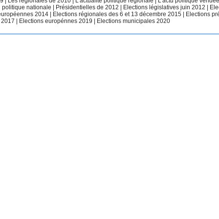
09
|
Les régionales de 2010
|
L'actualité politique régionale
|
L'actu politique vend
u politique nationale
|
Présidentielles de 2012
|
Elections législatives juin 2012
|
Ele
 européennes 2014
|
Elections régionales des 6 et 13 décembre 2015
|
Elections pr
 2017
|
Elections europénnes 2019
|
Elections municipales 2020