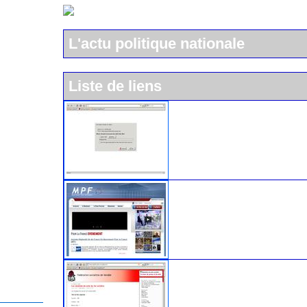
L'actu politique nationale
Liste de liens
L'UMP
Le Mouvement pour la Franc
Le parti socialiste