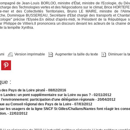
accompagné de Jean-Louis BORLOO, ministre d'État, ministre de l'Ecologie, du D
n charge des Technologies vertes et des Négociations sur le climat, Brice HORTEFE
tre-mer et des Collectivités Territoriales, Bruno LE MAIRE, ministre de l'Alim
 Pêche, Dominique BUSSEREAU, Secrétaire d'Etat chargé des transports et Chan
cologie" précise l'Elysée.En début d'après-midi, le Président de la République 
 Philippe de Villiers.Il prononcera un discours devant les acteurs de la chaine d
 de la tempête Xynthia.
ami
Version imprimable
Augmenter la taille du texte
Diminuer la tai
que :
n des Pays de la Loire piraté
- 08/02/2016
 Landes: un pont supplémentaire sur la Loire ou pas ?
- 02/11/2012
’environnement: participation d'une délégation régionale
- 20/04/2012
nue au Conseil régional des Pays de la Loire
- 07/03/2012
r les usagers de la ligne SNCF St Gilles/Challans/Nantes font réagir les conse
ion.
- 22/02/2012