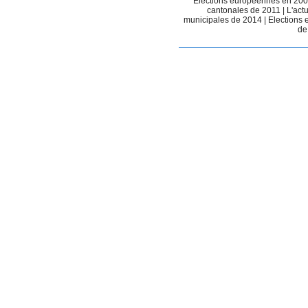
Elections européennes en 20
cantonales de 2011
|
L'act
municipales de 2014
|
Elections
de