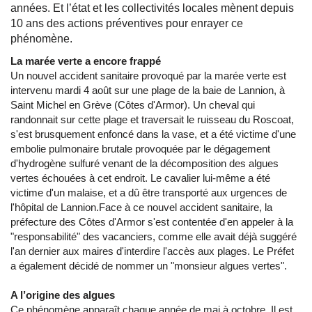
années. Et l’état et les collectivités locales mènent depuis
10 ans des actions préventives pour enrayer ce
phénomène.
La marée verte a encore frappé
Un nouvel accident sanitaire provoqué par la marée verte est
intervenu mardi 4 août sur une plage de la baie de Lannion, à
Saint Michel en Grève (Côtes d'Armor). Un cheval qui
randonnait sur cette plage et traversait le ruisseau du Roscoat,
s'est brusquement enfoncé dans la vase, et a été victime d'une
embolie pulmonaire brutale provoquée par le dégagement
d'hydrogène sulfuré venant de la décomposition des algues
vertes échouées à cet endroit. Le cavalier lui-même a été
victime d'un malaise, et a dû être transporté aux urgences de
l'hôpital de Lannion.Face à ce nouvel accident sanitaire, la
préfecture des Côtes d'Armor s'est contentée d'en appeler à la
"responsabilité" des vacanciers, comme elle avait déjà suggéré
l'an dernier aux maires d'interdire l'accès aux plages. Le Préfet
a également décidé de nommer un "monsieur algues vertes".
A l’origine des algues
Ce phénomène apparaît chaque année de mai à octobre. Il est