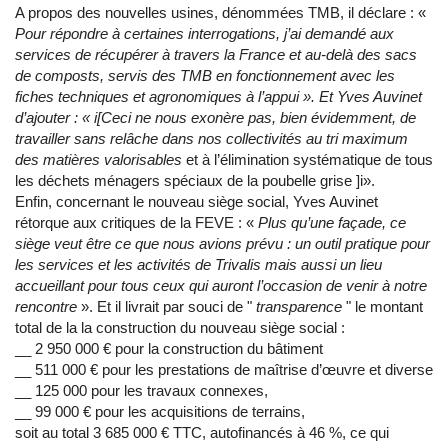
A propos des nouvelles usines, dénommées TMB, il déclare : «
Pour répondre à certaines interrogations, j’ai demandé aux
services de récupérer à travers la France et au-delà des sacs
de composts, servis des TMB en fonctionnement avec les
fiches techniques et agronomiques à l’appui ». Et Yves Auvinet
d’ajouter : « i[Ceci ne nous exonère pas, bien évidemment, de
travailler sans relâche dans nos collectivités au tri maximum
des matières valorisables
et à l’élimination systématique de tous
les déchets ménagers spéciaux de la poubelle grise ]i».
Enfin, concernant le nouveau siège social, Yves Auvinet
rétorque aux critiques de la FEVE : «
Plus qu’une façade, ce
siège veut être ce que nous avions prévu : un outil pratique pour
les services et les activités de Trivalis mais aussi un lieu
accueillant pour tous ceux qui auront l’occasion de venir à notre
rencontre
». Et il livrait par souci de "
transparence
" le montant
total de la la construction du nouveau siège social :
__ 2 950 000 € pour la construction du bâtiment
__ 511 000 € pour les prestations de maîtrise d’œuvre et diverse
__ 125 000 pour les travaux connexes,
__ 99 000 € pour les acquisitions de terrains,
soit au total 3 685 000 € TTC, autofinancés à 46 %, ce qui