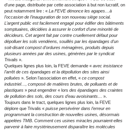
d’une page, distribuée par cette association à but non lucratif, on
peut notamment lire : «
La FEVE dénonce les agapes…à
l’occasion de l’inauguration de son nouveau siège social.
L’argent public est facilement engagé pour édifier des bâtiments
somptuaires, décidées à assurer le confort d’une minorité de
décideurs. Cet argent fait par contre cruellement défaut pour
dépolluer les sols vendéens, souillés par les épandages d’un
soit-disant compost d’ordures ménagères, produits depuis
plusieurs années par des usines, générées par le syndicat
Trivalis
».
Quelques lignes plus loin, la FEVE demande «
avec insistance
l’arrêt de ces épandages et la dépollution des sites ainsi
polluées
». Selon l’association en effet, «
ce compost
industriel…, composé de matières brutes, de polluants et de
plastiques
» peut engendrer « lors
des épandages des craintes
de pollution des sols, des cours d’eau avoisinants…
».
Toujours dans le tract, quelques lignes plus loin, la FEVE
déplore que Trivalis «
puisse persévérer dans l’erreur en
programmant la construction de nouvelles usines, désormais
appelées TMB. Comment ces usines miracles pourraient-elles
parvenir à faire mystérieusement disparaître les molécules