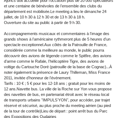
Ajoncs doit accueillir pour l'occasion plus de 20 000 spectateurs
et une centaine de bénévoles de l'ensemble des clubs du
département est mobilisée.Le meeting a lieu le dimanche 24
juillet, de 10 h 30 à 12 h 30 et de 13 h 30 à 18 h.
Ouverture du site au public à partir de 9 h 30.
Accompagnements musicaux et commentaires à l'image des
grands shows à l'américaine rythmeront plus de 5 heures d'un
spectacle exceptionnel.Aux côtés de la Patrouille de France,
considérée comme la meilleure au monde, le public pourra
découvrir des avions de légende comme le Spitfire, des avions
d'arme comme le Rafale, l'hélicoptère Tigre, des avions de
voltige du Cartouche Doré (patrouille de la base de Cognac)...À
noter également la présence de Laury Thilleman, Miss France
2011, invitée d'honneur de l'événement.
Tarifs : 10 € ; 5 € pour les 12-18 ans ; gratuit pour les moins de
12 ans.Navette bus. La ville de la Roche sur Yon vous propose
des navettes de bus, en partenariat étroit avec le réseau local
de transports urbains "IMPULS'YON", pour accéder, par trajet
réservé et sécurisé, au plus proche du meeting aérien (au pied
de la tour de contrôle)Lieu de départ : point arrêt bus du Parc
des Expositions des Oudairies