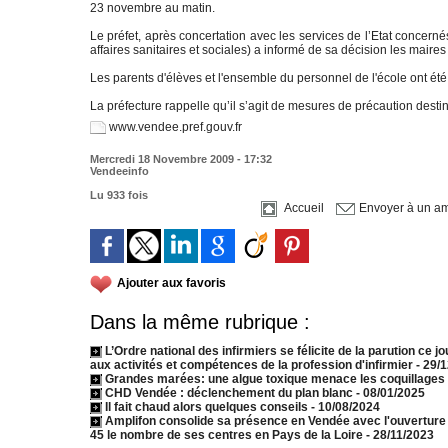
23 novembre au matin.
Le préfet, après concertation avec les services de l’Etat concer
affaires sanitaires et sociales) a informé de sa décision les mair
Les parents d'élèves et l'ensemble du personnel de l'école ont été
La préfecture rappelle qu’il s’agit de mesures de précaution destin
www.vendee.pref.gouv.fr
Mercredi 18 Novembre 2009 - 17:32
Vendeeinfo
Lu 933 fois
Accueil
Envoyer à un am
Ajouter aux favoris
Dans la même rubrique :
L’Ordre national des infirmiers se félicite de la parution ce 
aux activités et compétences de la profession d'infirmier
- 29/
Grandes marées: une algue toxique menace les coquillages su
CHD Vendée : déclenchement du plan blanc
- 08/01/2025
Il fait chaud alors quelques conseils
- 10/08/2024
Amplifon consolide sa présence en Vendée avec l'ouverture d'
45 le nombre de ses centres en Pays de la Loire
- 28/11/2023