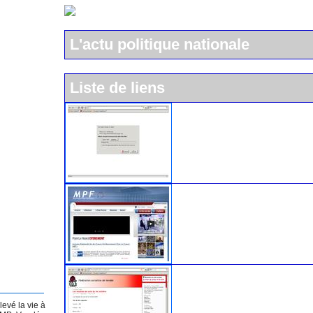
L'actu politique nationale
Liste de liens
L'UMP
Le Mouvement pour la Franc
Le parti socialiste
levé la vie à