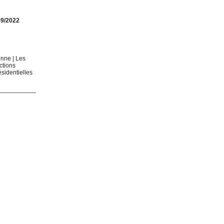
09/2022
éenne
|
Les
ctions
ésidentielles