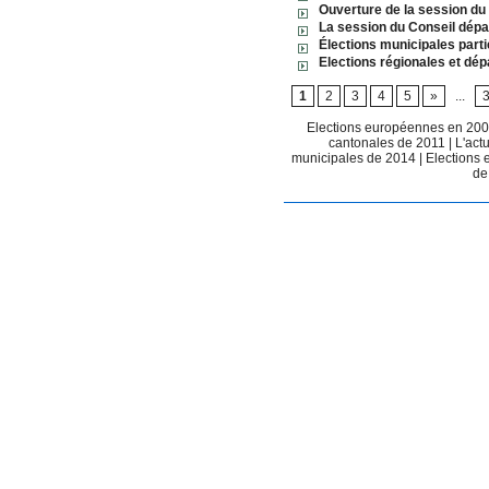
Ouverture de la session du 
La session du Conseil dépa
Élections municipales part
Elections régionales et dé
1
2
3
4
5
»
...
Elections européennes en 20
cantonales de 2011
|
L'act
municipales de 2014
|
Elections
de