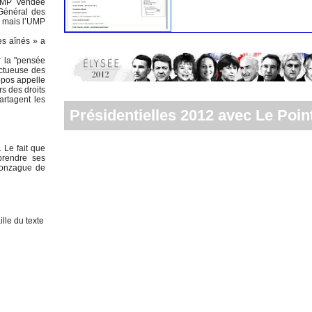
’UMP Vendée
Général des
, mais l’UMP
es aînés » a
r la "pensée
ectueuse des
opos appelle
rs des droits
artagent les
Présidentielles 2012 avec Le Point
 Le fait que
prendre ses
 Gonzague de
lle du texte