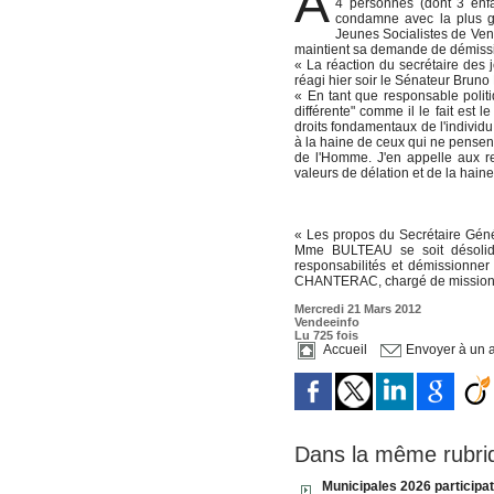
A
4 personnes (dont 3 enf
condamne avec la plus gr
Jeunes Socialistes de Vend
maintient sa demande de démissi
« La réaction du secrétaire des 
réagi hier soir le Sénateur Bru
« En tant que responsable polit
différente" comme il le fait est
droits fondamentaux de l'individ
à la haine de ceux qui ne pensent 
de l'Homme. J'en appelle aux res
valeurs de délation et de la ha
« Les propos du Secrétaire Géné
Mme BULTEAU se soit désolidar
responsabilités et démissionne
CHANTERAC, chargé de mission d
Mercredi 21 Mars 2012
Vendeeinfo
Lu 725 fois
Accueil
Envoyer à un 
Dans la même rubri
Municipales 2026 participa