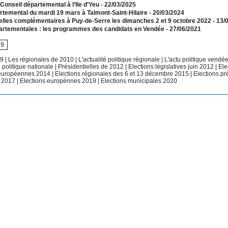
Conseil départemental à l’Ile d’Yeu
- 22/03/2025
rtemental du mardi 19 mars à Talmont-Saint-Hilaire
- 20/03/2024
ielles complémentaires à Puy-de-Serre les dimanches 2 et 9 octobre 2022
- 13/
partementales : les programmes des candidats en Vendée
- 27/06/2021
39
09
|
Les régionales de 2010
|
L'actualité politique régionale
|
L'actu politique vend
u politique nationale
|
Présidentielles de 2012
|
Elections législatives juin 2012
|
Ele
 européennes 2014
|
Elections régionales des 6 et 13 décembre 2015
|
Elections pr
 2017
|
Elections europénnes 2019
|
Elections municipales 2020