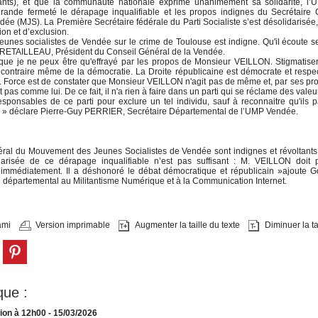
ants), et que la communauté nationale exprime unanimement sa solidarité, l
ande fermeté le dérapage inqualifiable et les propos indignes du Secrétaire 
ée (MJS). La Première Secrétaire fédérale du Parti Socialiste s’est désolidarisée
on et d’exclusion.
jeunes socialistes de Vendée sur le crime de Toulouse est indigne. Qu'il écoute s
no RETAILLEAU, Président du Conseil Général de la Vendée.
ique je ne peux être qu'effrayé par les propos de Monsieur VEILLON. Stigmatise
 le contraire même de la démocratie. La Droite républicaine est démocrate et resp
u. Force est de constater que Monsieur VEILLON n'agit pas de même et, par ses pr
pas comme lui. De ce fait, il n'a rien à faire dans un parti qui se réclame des valeu
ponsables de ce parti pour exclure un tel individu, sauf à reconnaitre qu'ils p
ine » déclare Pierre-Guy PERRIER, Secrétaire Départemental de l’UMP Vendée.
ral du Mouvement des Jeunes Socialistes de Vendée sont indignes et révoltants.
isée de ce dérapage inqualifiable n’est pas suffisant : M. VEILLON doit 
r immédiatement. Il a déshonoré le débat démocratique et républicain »ajoute
épartemental au Militantisme Numérique et à la Communication Internet.
ami
Version imprimable
Augmenter la taille du texte
Diminuer la tai
que :
tion à 12h00
- 15/03/2026