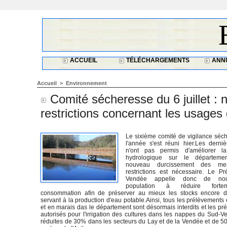
ACCUEIL
TÉLÉCHARGEMENTS
ANNU
Accueil
>
Environnement
Comité sécheresse du 6 juillet :
restrictions concernant les usages
Le sixième comité de vigilance séc
l'année s'est réuni hier.Les derniè
n'ont pas permis d'améliorer la 
hydrologique sur le départem
nouveau durcissement des me
restrictions est nécessaire. Le Pr
Vendée appelle donc de no
population à réduire fort
consommation afin de préserver au mieux les stocks encore d
servant à la production d'eau potable.Ainsi, tous les prélèvements 
et en marais das le département sont désormais interdits et les p
autorisés pour l'irrigation des cultures dans les nappes du Sud-V
réduites de 30% dans les secteurs du Lay et de la Vendée et de 5