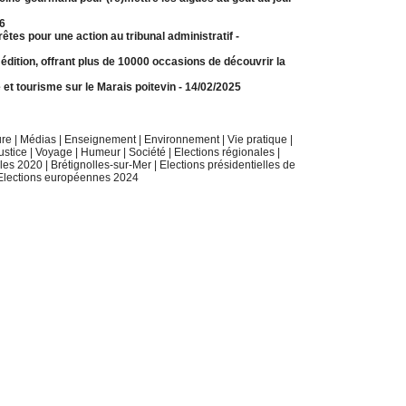
26
rêtes pour une action au tribunal administratif
-
édition, offrant plus de 10000 occasions de découvrir la
 et tourisme sur le Marais poitevin
- 14/02/2025
ure
|
Médias
|
Enseignement
|
Environnement
|
Vie pratique
|
ustice
|
Voyage
|
Humeur
|
Société
|
Elections régionales
|
ales 2020
|
Brétignolles-sur-Mer
|
Elections présidentielles de
Elections européennes 2024