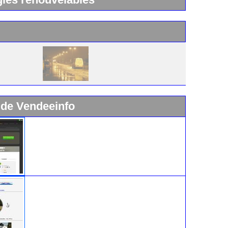
 de Vendeeinfo
Widget Vendeeinfo
Ile d'Yeu : www.vacances-de-reve.net
Location de la villa meublée « La F’nouil », avec un
emplacement idéal : à 30 mètres de la plage de Ker
Châlon, le must pour des vacances réussies à l’île
d’Yeu. Ce splendide hébergement peut accueillir
jusqu'à 12 personnes !!!
Visitez notre site http://www.vacances-de-reve.net avec