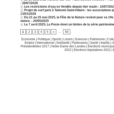
- 28/07/2026
Les restrictions d'eau en Vendée depuis hier matin
- 10/07/20
Projet de surf park à Talmont-Saint-Hilaire : les associations p
13/01/2026
Du 21 au 25 mai 2025, la Fête de la Nature revient pour sa 19e 
nature.
- 20/05/2025
Le 7 avril 2025, La Poste émet un timbre de la série patrimoine
1
2
3
4
5
»
...
50
Economie
|
Politique
|
Sports
|
Loisirs
|
Sciences
|
Patrimoine
|
Cult
Emploi
|
International
|
Solidarité
|
Partenaires
|
Santé
|
Impôts
|
J
Présidentielles 2017
|
Notre-Dame des Landes
|
Elections municip
2022
|
Elections législatives 2022
|