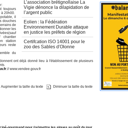
L’association brétignollaise La
r:
Vigie dénonce la dilapidation de
t toujours
l’argent public
0 à 20h00.
potable, il
des douches
Eolien : la Fédération
terrains de
Environnement Durable attaque
tionner les
en justice les préfets de région
rivées(sauf
f chantier
en station
Certifcation ISO 14001 pour le
eurs reste
zoo des Sables d'Olonne
nsemble du
 donnent ont déjà donné lieu à l'établissement de plusieurs
nts.
v.fr
:// www.vendee.gouv.fr
Augmenter la taille du texte
Diminuer la taille du texte
ciné-gourmand pour (re)mettre les algues au goût du jour