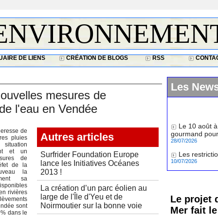
ENVIRONNEMEN
AIRE DE LIENS
CRÉATION DE BLOGS
RSS
CONTA
Les New
 nouvelles mesures de
 de l'eau en Vendée
Le 10 août à
gourmand pour 
heresse de
Autres articles
28/07/2026
res pluies
situation
Les restrict
ent et un
Surfrider Foundation Europe
10/07/2026
sures de
lance les Initiatives Océanes
éfet de la
2013 !
uveau la
ement sa
isponibles
La création d’un parc éolien au
en rivières
large de l'Île d'Yeu et de
Le projet 
rélèvements
Noirmoutier sur la bonne voie
endée sont
Mer fait l
0% dans le