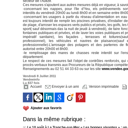
secteur de l'Autize.
Ces mesures s'ajoutent aux autres mesures déjà en vigueur, à savoi
-concernant les nappes, pour l'Ile d'Yeu, els prélèvements son
interdits du vendredi 20h00 au lundi 8h00 et en semaine entre 8h0
-concernant les usagers à partir du réseau d'alimentation en eau 
est toujours interdit de remplir les piscines privatives, d'installer 
de plage, d'arroser les espaces verts publics et privés, les golfs, les 
sport( sauf désormais das la nuit de jeudi à vendredi), de faire fonc
fontaines publiques et privées, et de laver les voies publiques et p
impératif sanitaire), les façades , terrasses et toitures(sau
professionnel), les véhicules et navires de plaisance(sauf 
professionnelle).L'arrosage des potagers et des parterres de fl
autorisé entre 20h00 et 8h00.
-le remplissage des mares de chasses reste interdit sur l'e
département.
Le respect de ces mesures fait l'objet de contrôles renforcés, qui
procès-verbaux transmis aux Procureurs de la République compéte
Renseignements au 02 51 44 33 63 ou sur les site
www.vendee.gou
Vendredi 8 Juillet 2011
Vendeeinfo
Lu 837 fois
Accueil
Envoyer à un ami
Version imprimable
Ajouter aux favoris
Dans la même rubrique :
Le 10 août à La Tranche-sur-Mer « Les bonnes vivantes » : un 