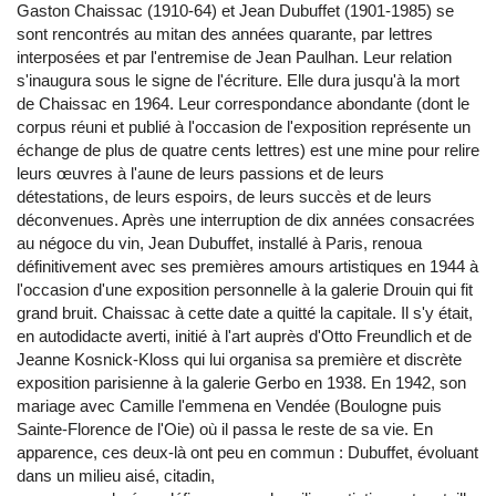
Gaston Chaissac (1910-64) et Jean Dubuffet (1901-1985) se
sont rencontrés au mitan des années quarante, par lettres
interposées et par l'entremise de Jean Paulhan. Leur relation
s'inaugura sous le signe de l'écriture. Elle dura jusqu'à la mort
de Chaissac en 1964. Leur correspondance abondante (dont le
corpus réuni et publié à l'occasion de l'exposition représente un
échange de plus de quatre cents lettres) est une mine pour relire
leurs œuvres à l'aune de leurs passions et de leurs
détestations, de leurs espoirs, de leurs succès et de leurs
déconvenues. Après une interruption de dix années consacrées
au négoce du vin, Jean Dubuffet, installé à Paris, renoua
définitivement avec ses premières amours artistiques en 1944 à
l'occasion d'une exposition personnelle à la galerie Drouin qui fit
grand bruit. Chaissac à cette date a quitté la capitale. Il s'y était,
en autodidacte averti, initié à l'art auprès d'Otto Freundlich et de
Jeanne Kosnick-Kloss qui lui organisa sa première et discrète
exposition parisienne à la galerie Gerbo en 1938. En 1942, son
mariage avec Camille l'emmena en Vendée (Boulogne puis
Sainte-Florence de l'Oie) où il passa le reste de sa vie. En
apparence, ces deux-là ont peu en commun : Dubuffet, évoluant
dans un milieu aisé, citadin,