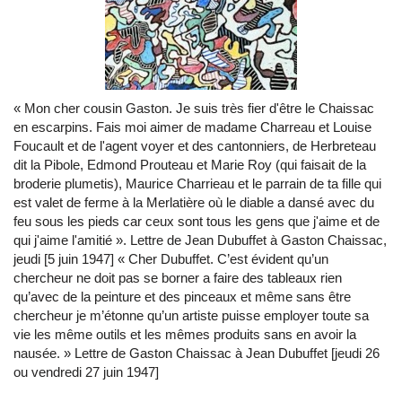
« Mon cher cousin Gaston. Je suis très fier d'être le Chaissac
en escarpins. Fais moi aimer de madame Charreau et Louise
Foucault et de l'agent voyer et des cantonniers, de Herbreteau
dit la Pibole, Edmond Prouteau et Marie Roy (qui faisait de la
broderie plumetis), Maurice Charrieau et le parrain de ta fille qui
est valet de ferme à la Merlatière où le diable a dansé avec du
feu sous les pieds car ceux sont tous les gens que j'aime et de
qui j'aime l'amitié ». Lettre de Jean Dubuffet à Gaston Chaissac,
jeudi [5 juin 1947] « Cher Dubuffet. C’est évident qu’un
chercheur ne doit pas se borner a faire des tableaux rien
qu’avec de la peinture et des pinceaux et même sans être
chercheur je m’étonne qu’un artiste puisse employer toute sa
vie les même outils et les mêmes produits sans en avoir la
nausée. » Lettre de Gaston Chaissac à Jean Dubuffet [jeudi 26
ou vendredi 27 juin 1947]