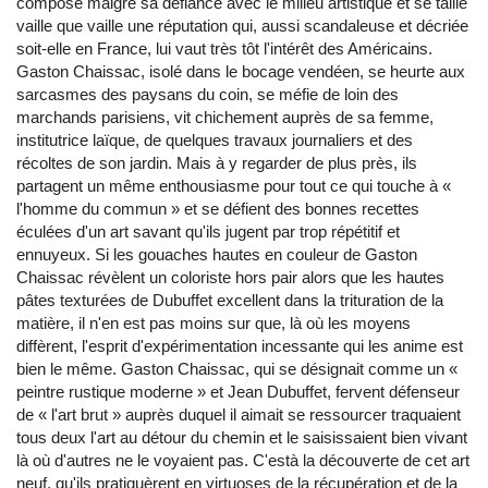
compose malgré sa défiance avec le milieu artistique et se taille
vaille que vaille une réputation qui, aussi scandaleuse et décriée
soit-elle en France, lui vaut très tôt l'intérêt des Américains.
Gaston Chaissac, isolé dans le bocage vendéen, se heurte aux
sarcasmes des paysans du coin, se méfie de loin des
marchands parisiens, vit chichement auprès de sa femme,
institutrice laïque, de quelques travaux journaliers et des
récoltes de son jardin. Mais à y regarder de plus près, ils
partagent un même enthousiasme pour tout ce qui touche à «
l'homme du commun » et se défient des bonnes recettes
éculées d'un art savant qu'ils jugent par trop répétitif et
ennuyeux. Si les gouaches hautes en couleur de Gaston
Chaissac révèlent un coloriste hors pair alors que les hautes
pâtes texturées de Dubuffet excellent dans la trituration de la
matière, il n'en est pas moins sur que, là où les moyens
diffèrent, l'esprit d'expérimentation incessante qui les anime est
bien le même. Gaston Chaissac, qui se désignait comme un «
peintre rustique moderne » et Jean Dubuffet, fervent défenseur
de « l'art brut » auprès duquel il aimait se ressourcer traquaient
tous deux l'art au détour du chemin et le saisissaient bien vivant
là où d'autres ne le voyaient pas. C'està la découverte de cet art
neuf, qu'ils pratiquèrent en virtuoses de la récupération et de la