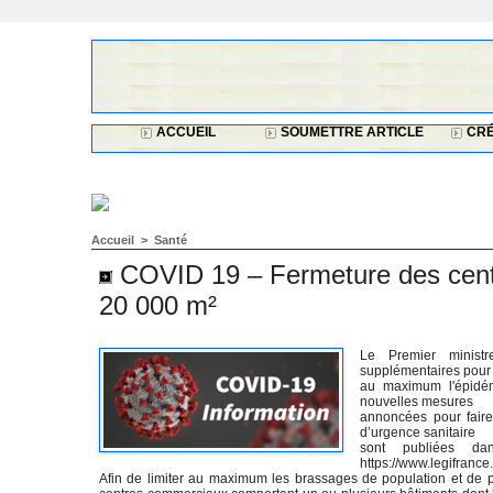
ACCUEIL
SOUMETTRE ARTICLE
CRÉ
Accueil
>
Santé
COVID 19 – Fermeture des cent
20 000 m²
Le Premier minist
supplémentaires pour 
au maximum l'épidém
nouvelles mesures
annoncées pour faire
d’urgence sanitaire
sont publiées d
https://www.legifranc
Afin de limiter au maximum les brassages de population et de p