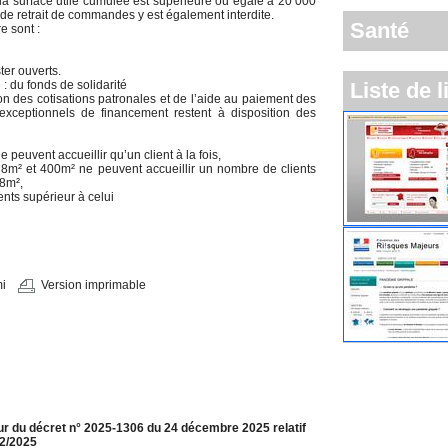
a surface utile cumulée est supérieure ou égale à 20 000
té de retrait de commandes y est également interdite.
Santé
e sont :
er ouverts.
 du fonds de solidarité
Liste de l
tion des cotisations patronales et de l’aide au paiement des
s exceptionnels de financement restent à disposition des
 peuvent accueillir qu’un client à la fois,
e 8m² et 400m² ne peuvent accueillir un nombre de clients
 8m²,
ents supérieur à celui
i
Version imprimable
jour du décret n° 2025-1306 du 24 décembre 2025 relatif
12/2025