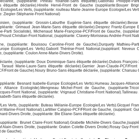
éclarée, (suppléante: Pineau Yolande-Sans étiquette).Gaboriau Philippe-Parti
 étiquette déclarée).Hirelle Hervé-Front de Gauche (suppléante:Bouyer Brigit
Ecologie/Les Verts, (suppléante: roulleau Marie-Jeanne-Europe Ecologie/Les Verts
e: Ziegler-Stéphanie-Front National)
loisien, (suppléante: Grossin-Laburthe Eugènie-Sans étiquette déclarée).Bess
léante: Grimaud Jean-Marie-Sans étiquette déclarée).Desprez Frantz-Europe E
ne-Parti Socialiste), Michenaud Marie-Françoise-PCF/Front de Gauche, (supplé
oust Christian-Front National, (suppléante: Clavery-Morisseau Andrée-Front Nati
, (suppléante: Bouissou Caroline-Front de Gauche),Durquety Mathieu-Parti 
Europe Ecologie/Les Verts).Gaborit Thérèse-Front National,(suppléant: Neveux 
te, (suppléante: Coulon Anne-Marie-Divers Droite).
éclarée, (suppléante: Doux Dominique-Sans étiquette déclarée).Dubois François
e: Taraud Marie-Laure-Sans étiquette déclarée).Garnier Jean-Claude-PCF/Front
CF/Front de Gauche).Noury Bruno-Sans étiquette déclarée, (suppléante: Charuau
suppléante: Besnard Isabelle-Europe Ecologie/Les Verts).Humeau Jacques-Alliance
e: Alliance Ecologiste).Mengneau Michel-Front de Gauche, (suppléante:Tricoi
ques-Front National, (suppléante: Vrignaud Christiane-Front National).Tallineau
isabeth-Sans étiquette déclarée).
Les Verts, (suppléante: Buteau Mélanie-Europe Ecologie/Les Verts).Gicquel Fran
let Marine-Front National).Lartillier Calypso-PCF/FRont de Gauche, (suppléant: Gui
ard-Divers Droite, (suppléante: Ble Eliane-Sans étiquette déclarée).
suppléante: Brunet Claire-Front National).Grabette Michèle-Divers Gauche,(suppl
 Alain-Divers Droite, (suppléante: Graton Colette-Divers Droite).Rosay Guy-Fron
t de Gauche).