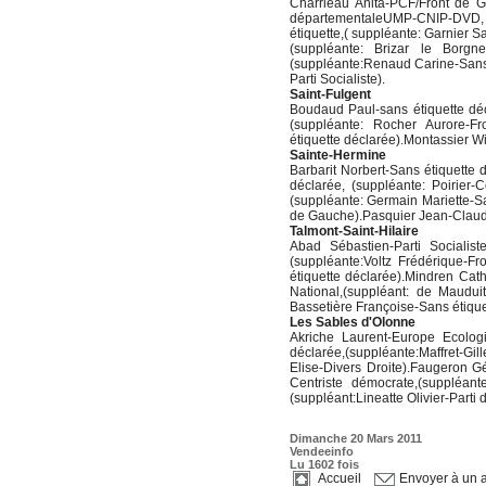
Charrieau Anita-PCF/Front de 
départementaleUMP-CNIP-DVD, (
étiquette,( suppléante: Garnier 
(suppléante: Brizar le Borgne
(suppléante:Renaud Carine-Sans 
Parti Socialiste).
Saint-Fulgent
Boudaud Paul-sans étiquette déc
(suppléante: Rocher Aurore-Fro
étiquette déclarée).Montassier Wi
Sainte-Hermine
Barbarit Norbert-Sans étiquette d
déclarée, (suppléante: Poirier
(suppléante: Germain Mariette-S
de Gauche).Pasquier Jean-Claude
Talmont-Saint-Hilaire
Abad Sébastien-Parti Socialis
(suppléante:Voltz Frédérique-Fr
étiquette déclarée).Mindren Cath
National,(suppléant: de Mauduit
Bassetière Françoise-Sans étique
Les Sables d'Olonne
Akriche Laurent-Europe Ecologie
déclarée,(suppléante:Maffret-Gi
Elise-Divers Droite).Faugeron G
Centriste démocrate,(suppléant
(suppléant:Lineatte Olivier-Part
Dimanche 20 Mars 2011
Vendeeinfo
Lu 1602 fois
Accueil
Envoyer à un 