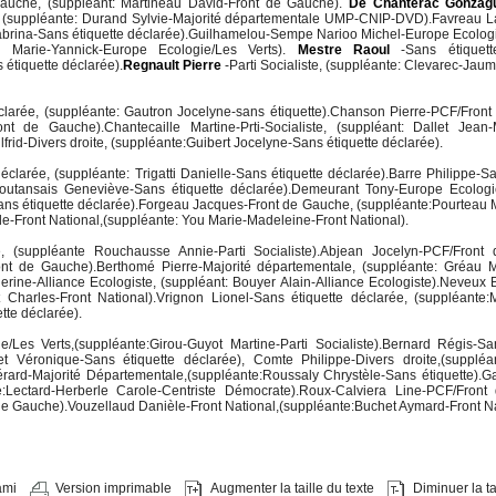
Gauche, (suppléant: Martineau David-Front de Gauche).
De Chanterac Gonzag
suppléante: Durand Sylvie-Majorité départementale UMP-CNIP-DVD).Favreau L
Sabrina-Sans étiquette déclarée).Guilhamelou-Sempe Narioo Michel-Europe Ecologi
 Marie-Yannick-Europe Ecologie/Les Verts).
Mestre Raoul
-Sans étiquett
étiquette déclarée).
Regnault Pierre
-Parti Socialiste, (suppléante: Clevarec-Jaum
larée, (suppléante: Gautron Jocelyne-sans étiquette).Chanson Pierre-PCF/Fron
nt de Gauche).Chantecaille Martine-Prti-Socialiste, (suppléant: Dallet Jean-
lfrid-Divers droite, (suppléante:Guibert Jocelyne-Sans étiquette déclarée).
éclarée, (suppléante: Trigatti Danielle-Sans étiquette déclarée).Barre Philippe-Sa
-Coutansais Geneviève-Sans étiquette déclarée).Demeurant Tony-Europe Ecologi
ans étiquette déclarée).Forgeau Jacques-Front de Gauche, (suppléante:Pourteau 
-Front National,(suppléante: You Marie-Madeleine-Front National).
te, (suppléante Rouchausse Annie-Parti Socialiste).Abjean Jocelyn-PCF/Front
ont de Gauche).Berthomé Pierre-Majorité départementale, (suppléante: Gréau M
erine-Alliance Ecologiste, (suppléant: Bouyer Alain-Alliance Ecologiste).Neveux Br
 Charles-Front National).Vrignon Lionel-Sans étiquette déclarée, (suppléante:
tte déclarée).
/Les Verts,(suppléante:Girou-Guyot Martine-Parti Socialiste).Bernard Régis-Sa
llet Véronique-Sans étiquette déclarée), Comte Philippe-Divers droite,(supplé
érard-Majorité Départementale,(suppléante:Roussaly Chrystèle-Sans étiquette).G
e:Lectard-Herberle Carole-Centriste Démocrate).Roux-Calviera Line-PCF/Front
i de Gauche).Vouzellaud Danièle-Front National,(suppléante:Buchet Aymard-Front N
ami
Version imprimable
Augmenter la taille du texte
Diminuer la tai