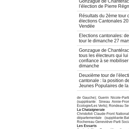
Gonzague de Chanterac
l'élection de Pierre Régn
Résultats du 2ème tour 
élections Cantonales 20
Vendée
Elections cantonales: d
tour le dimanche 27 mar
Gonzague de Chantérac
tous les électeurs qui lui 
confiance à se mobiliser
dimanche
Deuxième tour de l'élect
cantonale : la position d
Jeunes Populaires de l
de Gauche); Guerin Nicole-Parti 
(suppléante: Sineau Annie-Fron
Ecologie/Les Verts); Rondeau Ser
La Chataigneraie
Christofoli Claude-Front Nationa
départementale (suppléante:Ba
Rochereau Geneviève-Parti Socia
Les Essarts