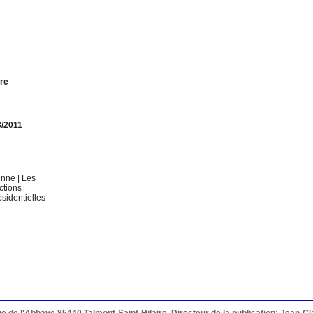
rre
3/2011
éenne
|
Les
ctions
ésidentielles