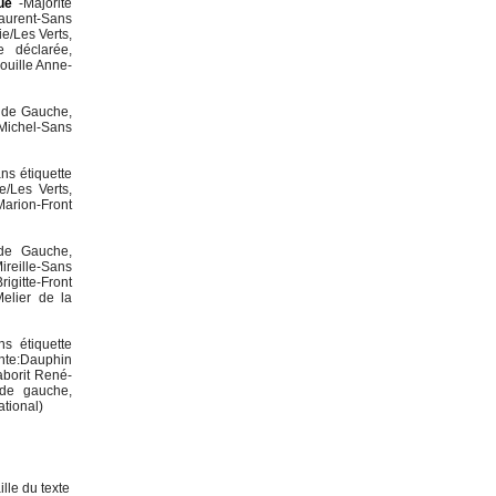
ue
-Majorité
aurent-Sans
e/Les Verts,
e déclarée,
ouille Anne-
t de Gauche,
Michel-Sans
ns étiquette
e/Les Verts,
Marion-Front
 de Gauche,
ireille-Sans
igitte-Front
Melier de la
ns étiquette
ante:Dauphin
aborit René-
 de gauche,
ational)
lle du texte