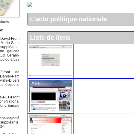
L'actu politique nationale
otants.
e:
Liste de liens
David-Front
e-Marie-Sans
L'UMP
suppléante:
 de gauche
aud Gérard-
Ecologie/Les
F/Front de
aniel-Parti
rille-Divers
Le Mouvement pour la Franc
ns étiquette
he-PCF/Front
ont-National
Tony-Europe
Le parti socialiste
ite/Majorité
suppléante:
CF).