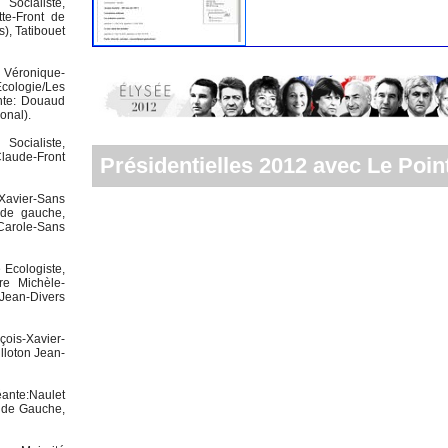
 Socialiste,
te-Front de
), Tatibouet
e Véronique-
cologie/Les
ante: Douaud
onal).
Socialiste,
Claude-Front
Présidentielles 2012 avec Le Point
-Xavier-Sans
 de gauche,
 Carole-Sans
 Ecologiste,
re Michèle-
 Jean-Divers
çois-Xavier-
lloton Jean-
éante:Naulet
t de Gauche,