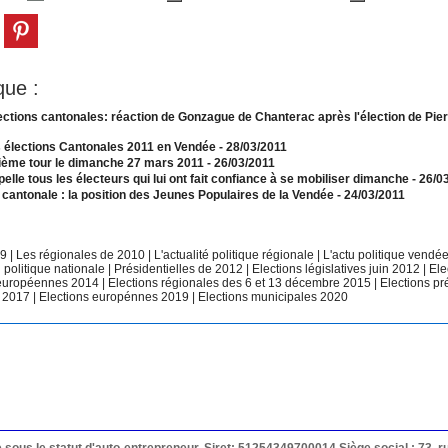
que :
ections cantonales: réaction de Gonzague de Chanterac après l'élection de Pie
 élections Cantonales 2011 en Vendée
- 28/03/2011
ième tour le dimanche 27 mars 2011
- 26/03/2011
le tous les électeurs qui lui ont fait confiance à se mobiliser dimanche
- 26/0
 cantonale : la position des Jeunes Populaires de la Vendée
- 24/03/2011
09
|
Les régionales de 2010
|
L'actualité politique régionale
|
L'actu politique vend
u politique nationale
|
Présidentielles de 2012
|
Elections législatives juin 2012
|
Ele
 européennes 2014
|
Elections régionales des 6 et 13 décembre 2015
|
Elections pr
 2017
|
Elections europénnes 2019
|
Elections municipales 2020