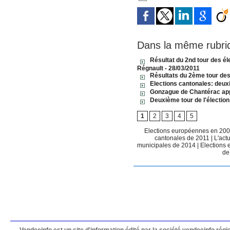
Dans la même rubri
Résultat du 2nd tour des él
Régnault
- 28/03/2011
Résultats du 2ème tour des
Elections cantonales: deux
Gonzague de Chantérac appel
Deuxième tour de l'élection
1
2
3
4
5
Elections européennes en 20
cantonales de 2011
|
L'act
municipales de 2014
|
Elections
de