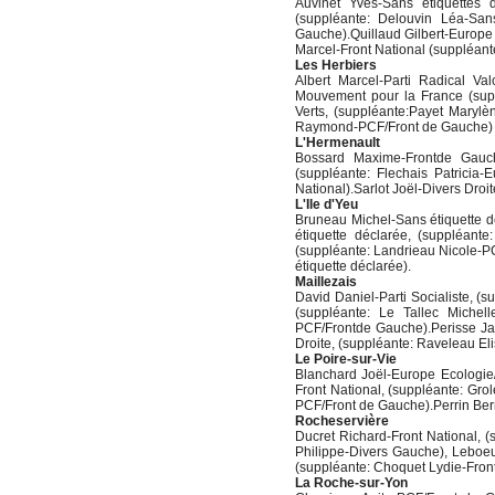
Auvinet Yves-Sans étiquettes d
(suppléante: Delouvin Léa-Sans
Gauche).Quillaud Gilbert-Europe 
Marcel-Front National (suppléant
Les Herbiers
Albert Marcel-Parti Radical Va
Mouvement pour la France (supp
Verts, (suppléante:Payet Marylè
Raymond-PCF/Front de Gauche) Pr
L'Hermenault
Bossard Maxime-Frontde Gauche
(suppléante: Flechais Patricia-
National).Sarlot Joël-Divers Droi
L'Ile d'Yeu
Bruneau Michel-Sans étiquette d
étiquette déclarée, (suppléant
(suppléante: Landrieau Nicole-P
étiquette déclarée).
Maillezais
David Daniel-Parti Socialiste, (
(suppléante: Le Tallec Michell
PCF/Frontde Gauche).Perisse Jac
Droite, (suppléante: Raveleau El
Le Poire-sur-Vie
Blanchard Joël-Europe Ecologie/
Front National, (suppléante: Gro
PCF/Front de Gauche).Perrin Bern
Rocheservière
Ducret Richard-Front National, (
Philippe-Divers Gauche), Leboeuf
(suppléante: Choquet Lydie-Fron
La Roche-sur-Yon