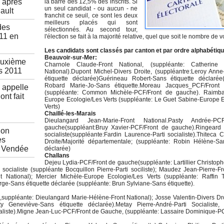
 après
la barre des 12,5% des inscrits. Si
un seul candidat - ou aucun - ne
ault
franchit ce seuil, ce sont les deux
meilleurs placés qui sont
des
sélectionnés. Au second tour,
11 en
l'élection se fait à la majorité relative, quel que soit le nombre de v
Les candidats sont classés par canton et par ordre alphabétiqu
Beauvoir-sur-Mer:
euxième
Charnole Claude-Front National, (suppléante: Catherine 
s 2011
National).Dupont Michel-Divers Droite, (suppléantre:Leroy Ann
étiquette déclarée)Guérineau Robert-Sans étiquette déclarée(
Robard Marie-Jo-Sans étiquette.Moreau Jacques_PCF/Front
 appelle
(suppléante: Common Michèle-PCF/Front de gauche). Raimb
ont fait
Europe Ecologie/Les Verts (suppléante: Le Guet Sabine-Europe 
Verts)
Chaillé-les-Marais
Dieulangard Jean-Marie-Front National.Pasty Andrée-PC
gauche(suppléant:Bruy Xavier-PCF/Front de gauche).Ringeard D
ion
socialiste(suppléante:Fardin Laurence-Parti socialiste).Thiteca Cy
es
Droite/Majorité départementale; (suppléante: Robin Hélène-Sa
a Vendée
déclarée)
Challans
Dejeu Lydia-PCF/Front de gauche(suppléante: Lartillier Christop
socialiste (suppléante Bocquillon Pierre-Parti sociliste); Maudez Jean-Pierre-Fr
t National); Mercier Michèle-Europe Ecologie/Les Verts (suppléante: Raffin 
ge-Sans étiquette déclarée (suppléante: Brun Sylviane-Sans étiquette).
l,suppléante: Dieulangard Marie-Hélène-Front National); Josse Valentin-Divers Dro
ty Geneviève-Sans étiquette déclarée).Metay Pierre-André-Parti Socialiste, 
liste).Migne Jean-Luc-PCF/Front de Gauche, (suppléante: Lassaire Dominique-P