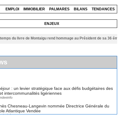
EMPLOI
IMMOBILIER
PALMARES
BILANS
TENDANCES
ENJEUX
 du livre de Montaigu rend hommage au Président de sa 36 éme édition
06/08
ws
éjour : un levier stratégique face aux défis budgétaires des
 intercommunalités ligériennes
ndeeinfo
nès Chesneau-Langevin nommée Directrice Générale du
cole Atlantique Vendée
ndeeinfo