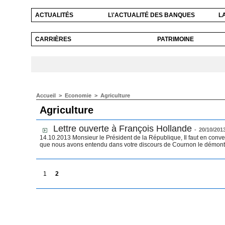
ACTUALITÉS
L\'ACTUALITÉ DES BANQUES
L
CARRIÈRES
PATRIMOINE
Accueil
>
Economie
>
Agriculture
Agriculture
Lettre ouverte à François Hollande
-
20/10/201
14.10.2013 Monsieur le Président de la République, Il faut en conve
que nous avons entendu dans votre discours de Cournon le démontr
1
2