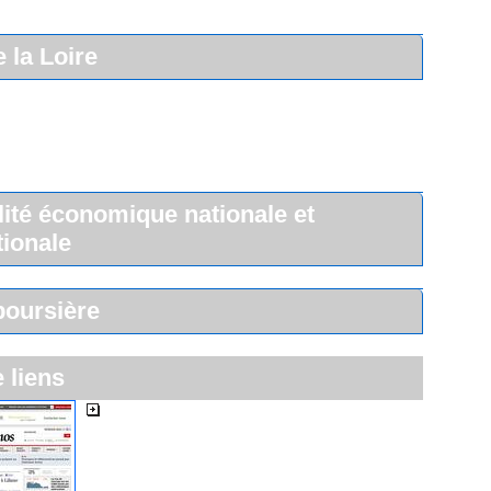
 la Loire
lité économique nationale et
tionale
boursière
e liens
Les Echos