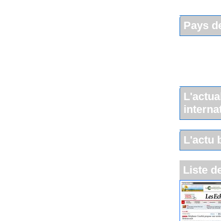
Pays de
L'actua
interna
L'actu 
Liste d