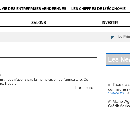
A VIE DES ENTREPRISES VENDÉENNES
LES CHIFFRES DE L\'ÉCONOMIE
SALONS
INVESTIR
Le Printemps
Les Ne
3
nir, nous n'avons pas la même vision de l'agriculture. Ce
Taxe de s
e. Nous...
communes et
Lire la suite
16/04/2026
-
Ve
Marie-Ag
Crédit Agri
26/03/2026
-
Ve