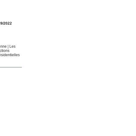
09/2022
éenne
|
Les
ctions
ésidentielles