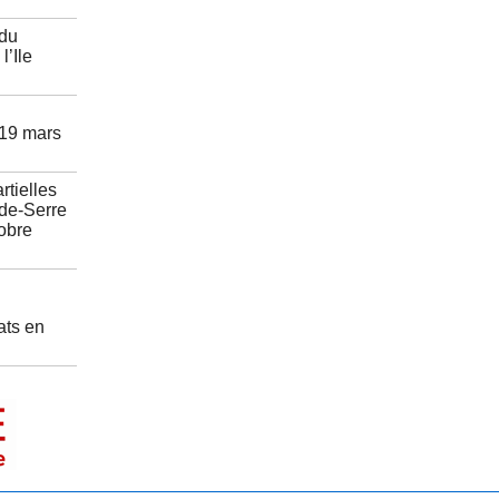
 du
l’Ile
 19 mars
rtielles
de-Serre
tobre
ats en