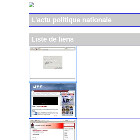
L'actu politique nationale
Liste de liens
L'UMP
Le Mouvement pour la Franc
Le parti socialiste