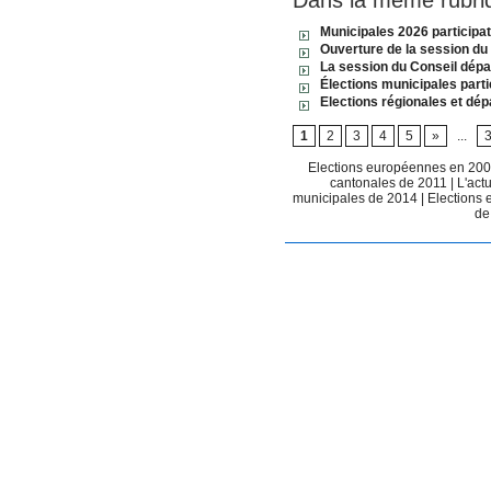
Dans la même rubri
Municipales 2026 participa
Ouverture de la session du 
La session du Conseil dépa
Élections municipales part
Elections régionales et dé
1
2
3
4
5
»
...
Elections européennes en 20
cantonales de 2011
|
L'act
municipales de 2014
|
Elections
de