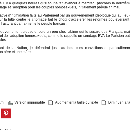
il y a quelques heures qu'il souhaitait avancer à mercredi prochain la deuxièm
riage et l'adoption pour les couples homosexuels, initialement prévue fin mai.
tative d'intimidation faite au Parlement par un gouvernement idéologue qui au lieu 
ur la lutte contre le chômage fait le choix d'accélérer les réformes bouleversant
fracturant par là-même le peuple français.
 Gouvernement creuse encore un peu plus l'abime qui le sépare des Français, maj
e et de l'adoption homosexuels, comme le rappelle un sondage BVA-Le Parisien pub
les.
nt de la Nation, je défendrai jusqu'au bout mes convictions et particulièrem
un père et une mère.
ami
Version imprimable
Augmenter la taille du texte
Diminuer la tai