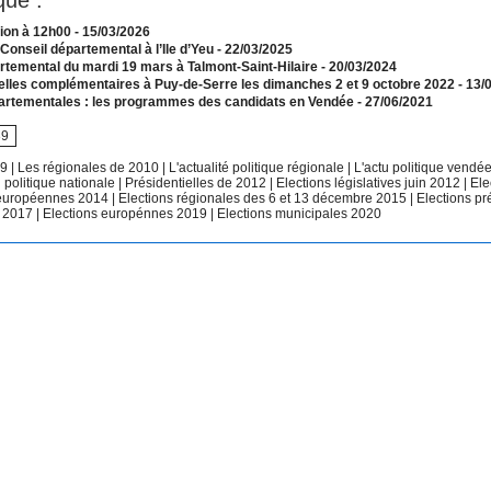
que :
tion à 12h00
- 15/03/2026
Conseil départemental à l’Ile d’Yeu
- 22/03/2025
rtemental du mardi 19 mars à Talmont-Saint-Hilaire
- 20/03/2024
ielles complémentaires à Puy-de-Serre les dimanches 2 et 9 octobre 2022
- 13/
partementales : les programmes des candidats en Vendée
- 27/06/2021
39
09
|
Les régionales de 2010
|
L'actualité politique régionale
|
L'actu politique vend
u politique nationale
|
Présidentielles de 2012
|
Elections législatives juin 2012
|
Ele
 européennes 2014
|
Elections régionales des 6 et 13 décembre 2015
|
Elections pr
 2017
|
Elections europénnes 2019
|
Elections municipales 2020