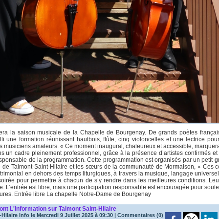
era la saison musicale de la Chapelle de Bourgenay. De grands poètes françai
li une formation réunissant hautbois, flûte, cinq violoncelles et une lectrice p
es musiciens amateurs. « Ce moment inaugural, chaleureux et accessible, marquera
ns un cadre pleinement professionnel, grâce à la présence d’artistes confirmés e
sponsable de la programmation. Cette programmation est organisés par un petit gr
de Talmont-Saint-Hilaire et les sœurs de la communauté de Mormaison, « Ces con
atrimonial en dehors des temps liturgiques, à travers la musique, langage universel
 soirée pour permettre à chacun de s’y rendre dans les meilleures conditions. Le
 L’entrée est libre, mais une participation responsable est encouragée pour soutenir
heures. Entrée libre La chapelle Notre-Dame de Bourgenay
mont
L'information sur Talmont Saint-Hilaire
Hilaire Info
le Mercredi 9 Juillet 2025 à 09:30
|
Commentaires (0)