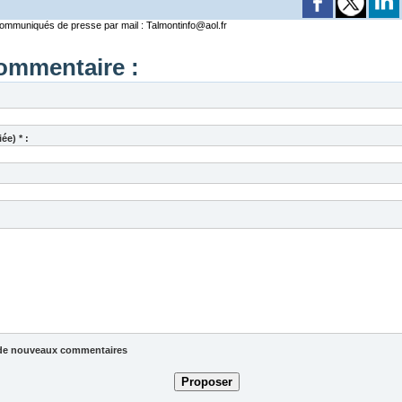
mmuniqués de presse par mail : Talmontinfo@aol.fr
ommentaire :
ée) * :
ée de nouveaux commentaires