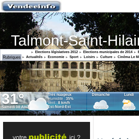
Talmont-Saint-Hilai
Elections législatives 2012
Elections municipales de 2014
E
Rubriques
Actualités
Economie
Sport
Loisirs
Culture
Cinéma Le M
Météo Paris
© meteocity.com