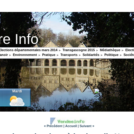
re Info
lections départementales mars 2014
Transgascogne 2015
Médiathèque
Elect
anoir
Environnement
Pratique
Transports
Solidarités
Politique
Sociét
« Précédent
|
Accueil
|
Suivant »