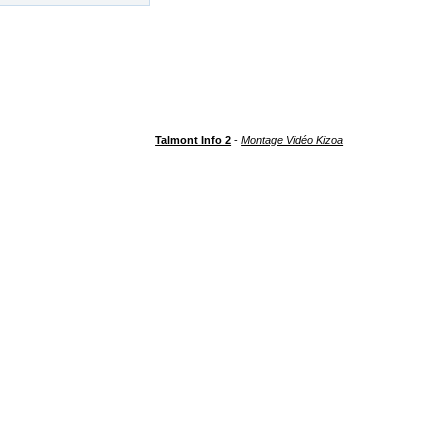
Talmont Info 2
-
Montage Vidéo Kizoa