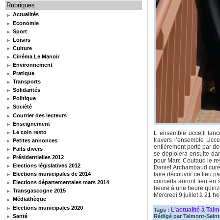
Rubriques
Actualités
Economie
Sport
Loisirs
Culture
Cinéma Le Manoir
Environnement
Pratique
Transports
Solidarités
Politique
Société
Courrier des lecteurs
Enseignement
Le coin resto
L ensemble uccelli lanc
travers l’ensemble Uccel
Petites annonces
entièrement porté par d
Faits divers
se déploiera ensuite da
Présidentielles 2012
pour Marc Coutaud le re
Elections législatives 2012
Daniel Archambaud curé 
faire découvrir ce lieu p
Elections municipales de 2014
concerts auront lieu en
Elections départementales mars 2014
heure à une heure quinze.
Transgascogne 2015
Mercredi 9 juillet à 21 
Médiathèque
Elections municipales 2020
L'actualité à Tal
Tags :
Santé
Rédigé par
Talmont-Saint-