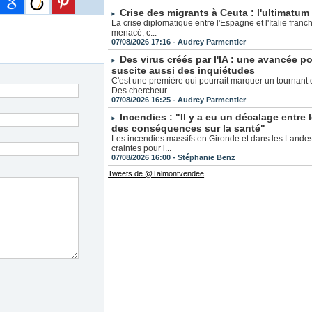
Crise des migrants à Ceuta : l'ultimatum d
La crise diplomatique entre l'Espagne et l'Italie fran
menacé, c...
07/08/2026 17:16 -
Audrey Parmentier
Des virus créés par l'IA : une avancée p
suscite aussi des inquiétudes
C'est une première qui pourrait marquer un tournant 
Des chercheur...
07/08/2026 16:25 -
Audrey Parmentier
Incendies : "Il y a eu un décalage entre le
des conséquences sur la santé"
Les incendies massifs en Gironde et dans les Landes
craintes pour l...
07/08/2026 16:00 -
Stéphanie Benz
Tweets de @Talmontvendee