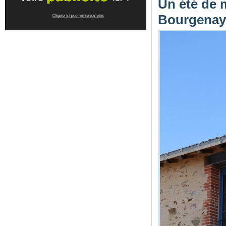
Un été de 
Bourgena