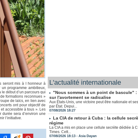
L'actualité internationale
s seront mis à l honneur à
our un programme ambitieux,
 le début d’un parcours qui
"Nous sommes à un point de bascule" : 
t de formations reconnues »
sur l'avortement se radicalise
oupe de laïcs, en lien avec
Aux États-Unis, une victoire peut être nationale et s
certs ont pour objectif de
par État. Depui...
 et accessible à tous ». Les
07/08/2026 18:27
ur durée sera d’environ une
La CIA de retour à Cuba : la cellule secrè
 l’initiative.
régime
La CIA a mis en place une cellule secrète dédiée à C
Times. Cett...
07/08/2026 18:13 -
Asia Dayan