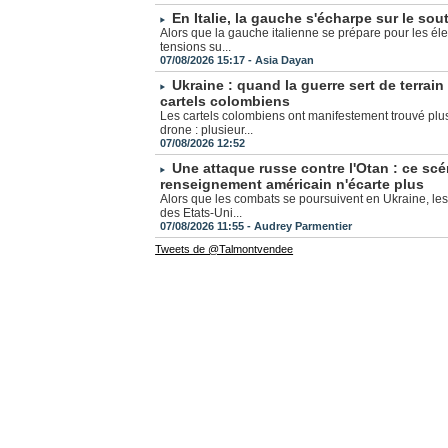
En Italie, la gauche s'écharpe sur le sout
Alors que la gauche italienne se prépare pour les éle
tensions su...
07/08/2026 15:17 -
Asia Dayan
Ukraine : quand la guerre sert de terrai
cartels colombiens
Les cartels colombiens ont manifestement trouvé pl
drone : plusieur...
07/08/2026 12:52
Une attaque russe contre l'Otan : ce scé
renseignement américain n'écarte plus
Alors que les combats se poursuivent en Ukraine, le
des Etats-Uni...
07/08/2026 11:55 -
Audrey Parmentier
Tweets de @Talmontvendee