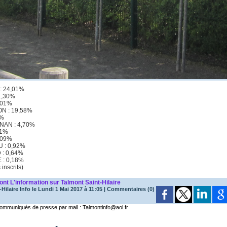
: 24,01%
1,30%
0,01%
N : 19,58%
6%
NAN : 4,70%
21%
,09%
U : 0,92%
 : 0,64%
 : 0,18%
inscrits)
mont
L'information sur Talmont Saint-Hilaire
Hilaire Info
le Lundi 1 Mai 2017 à 11:05
|
Commentaires (0)
mmuniqués de presse par mail : Talmontinfo@aol.fr