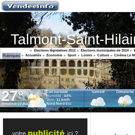
Talmont-Saint-Hilai
Elections législatives 2012
Elections municipales de 2014
E
Rubriques
Actualités
Economie
Sport
Loisirs
Culture
Cinéma Le M
Météo Paris
© meteocity.com