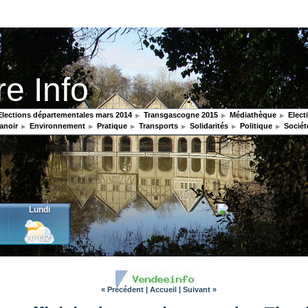
re Info
lections départementales mars 2014
Transgascogne 2015
Médiathèque
Elect
anoir
Environnement
Pratique
Transports
Solidarités
Politique
Sociét
« Précédent
|
Accueil
|
Suivant »