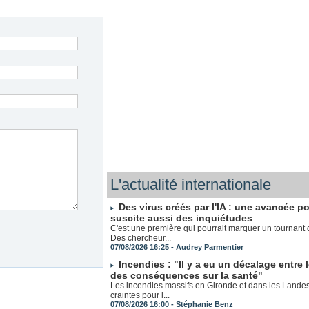
L'actualité internationale
Des virus créés par l'IA : une avancée p
suscite aussi des inquiétudes
C'est une première qui pourrait marquer un tournant 
Des chercheur...
07/08/2026 16:25 -
Audrey Parmentier
Incendies : "Il y a eu un décalage entre le
des conséquences sur la santé"
Les incendies massifs en Gironde et dans les Landes
craintes pour l...
07/08/2026 16:00 -
Stéphanie Benz