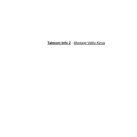
Talmont Info 2
-
Montage Vidéo Kizoa