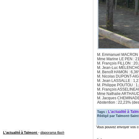
M. Emmanuel MACRON 
Mme Marine LE PEN : 2
M. François FILLON : 2
M. Jean-Luc MÉLENCHO
M. Benoît HAMON : 6,3
M. Nicolas DUPONT-AIG
M. Jean LASSALLE : 1,
M. Philippe POUTOU : 1
M. François ASSELINEA
Mme Nathalie ARTHAUD
M. Jacques CHEMINADE
Abstention : 22,23% (des 
L'actualité à Tal
Tags :
Rédigé par
Talmont-Saint-
Vous pouvez envoyer vos co
L'actualité à Talmont
-
diaporama flash