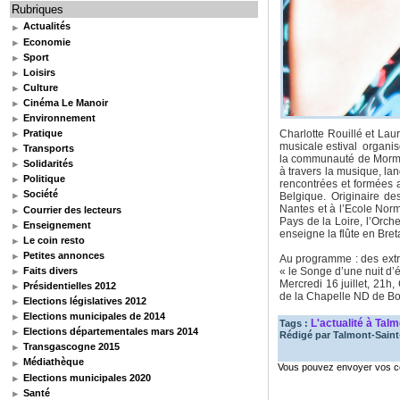
Rubriques
Actualités
Economie
Sport
Loisirs
Culture
Cinéma Le Manoir
Environnement
Pratique
Charlotte Rouillé et La
musicale estival organis
Transports
la communauté de Mormais
Solidarités
à travers la musique, la
Politique
rencontrées et formées 
Société
Belgique. Originaire d
Nantes et à l’Ecole Norm
Courrier des lecteurs
Pays de la Loire, l’Orc
Enseignement
enseigne la flûte en Bre
Le coin resto
Petites annonces
Au programme : des extr
Faits divers
« le Songe d’une nuit d
Mercredi 16 juillet, 21h
Présidentielles 2012
de la Chapelle ND de B
Elections législatives 2012
Elections municipales de 2014
L'actualité à Tal
Tags :
Elections départementales mars 2014
Rédigé par
Talmont-Saint-
Transgascogne 2015
Médiathèque
Vous pouvez envoyer vos co
Elections municipales 2020
Santé