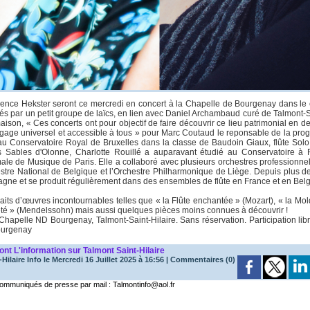
urence Hekster seront ce mercredi en concert à la Chapelle de Bourgenay dans le
és par un petit groupe de laïcs, en lien avec Daniel Archambaud curé de Talmont-Sa
on, « Ces concerts ont pour objectif de faire découvrir ce lieu patrimonial en de
ngage universel et accessible à tous » pour Marc Coutaud le reponsable de la pro
au Conservatoire Royal de Bruxelles dans la classe de Baudoin Giaux, flûte Solo
es Sables d'Olonne, Charlotte Rouillé a auparavant étudié au Conservatoire 
ale de Musique de Paris. Elle a collaboré avec plusieurs orchestres professionnels
hestre National de Belgique et l’Orchestre Philharmonique de Liège. Depuis plus 
tagne et se produit régulièrement dans des ensembles de flûte en France et en Bel
aits d’œuvres incontournables telles que « la Flûte enchantée » (Mozart), « la M
’été » (Mendelssohn) mais aussi quelques pièces moins connues à découvrir !
, Chapelle ND Bourgenay, Talmont-Saint-Hilaire. Sans réservation. Participation li
ourgenay
mont
L'information sur Talmont Saint-Hilaire
Hilaire Info
le Mercredi 16 Juillet 2025 à 16:56
|
Commentaires (0)
mmuniqués de presse par mail : Talmontinfo@aol.fr