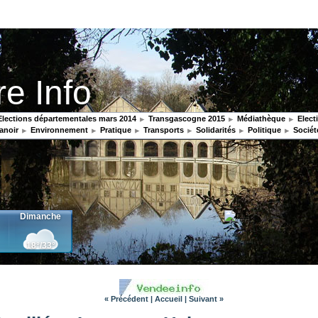
re Info
lections départementales mars 2014
Transgascogne 2015
Médiathèque
Elect
anoir
Environnement
Pratique
Transports
Solidarités
Politique
Sociét
« Précédent
|
Accueil
|
Suivant »