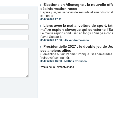
Élections en Allemagne : la nouvelle off
désinformation russe
Depuis juin, les services de sécurité allemands cons
contenus d...
06/08/2026 17:11
Liens avec la mafia, voiture de sport, ta
maître espion slovaque qui consterne l'E
Le maître espion conduisait en tongs. L'image a const
Pavol Gaspar, l...
06/08/2026 17:00 -
Alexandra Saviana
Présidentielle 2027 : le double jeu de 
ses anciens alliés
Clémentine Autain l’admet, ironique. Ses camarades 
"retrouvé" son numér...
06/08/2026 16:00 -
Mattias Corrasco
Tweets de @Talmontvendee