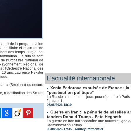
 cadre de la programmation
int-Hilaire et les sœurs de
hors des temps liturgiques,
grammation . Le duo se sont
 de l’Orchestre National de
à Rayonnement Régional de
 : l'Orchestre National des
de 10 ans, Laurence Hekster
gique.
L'actualité internationale
oldau » (Smetana) ou encore
Xenia Fedorova expulsée de France : l
"persécution politique"
bre, à destination des Sœurs
La Russie a attendu huit jours pour répondre à Paris.
fait dans l...
06/08/2026 18:10
Guerre en Iran : la pénurie de missiles a
tandem Donald Trump - Pete Hegseth
La guerre en Iran fait apparaître une nouvelle ligne d
l'administration Trump...
06/08/2026 17:35 -
Audrey Parmentier