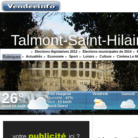
Talmont-Saint-Hilai
Elections législatives 2012
Elections municipales de 2014
E
Rubriques
Actualités
Economie
Sport
Loisirs
Culture
Cinéma Le M
Météo Paris
© meteocity.com