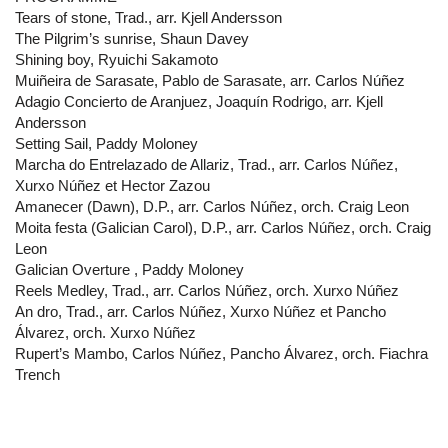
Tears of stone, Trad., arr. Kjell Andersson
The Pilgrim’s sunrise, Shaun Davey
Shining boy, Ryuichi Sakamoto
Muiñeira de Sarasate, Pablo de Sarasate, arr. Carlos Núñez
Adagio Concierto de Aranjuez, Joaquín Rodrigo, arr. Kjell
Andersson
Setting Sail, Paddy Moloney
Marcha do Entrelazado de Allariz, Trad., arr. Carlos Núñez,
Xurxo Núñez et Hector Zazou
Amanecer (Dawn), D.P., arr. Carlos Núñez, orch. Craig Leon
Moita festa (Galician Carol), D.P., arr. Carlos Núñez, orch. Craig
Leon
Galician Overture , Paddy Moloney
Reels Medley, Trad., arr. Carlos Núñez, orch. Xurxo Núñez
An dro, Trad., arr. Carlos Núñez, Xurxo Núñez et Pancho
Álvarez, orch. Xurxo Núñez
Rupert’s Mambo, Carlos Núñez, Pancho Álvarez, orch. Fiachra
Trench