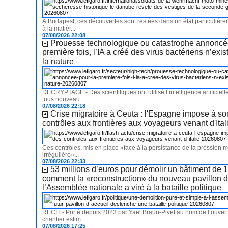
À Budapest, ces découvertes sont restées dans un état particulière
à la matièr...
07/08/2026 22:08
Prouesse technologique ou catastrophe annoncé
première fois, l’IA a créé des virus bactériens n’exi
la nature
DÉCRYPTAGE - Des scientifiques ont utilisé l’intelligence artificiell
tous nouveau...
07/08/2026 22:18
Crise migratoire à Ceuta : l'Espagne impose à so
contrôles aux frontières aux voyageurs venant d'Ital
Ces contrôles, mis en place «face à la persistance de la pression m
irrégulière»...
07/08/2026 22:33
53 millions d’euros pour démolir un bâtiment de 1
comment la «reconstruction» du nouveau pavillon d
l’Assemblée nationale a viré à la bataille politique
RÉCIT - Porté depuis 2023 par Yaël Braun-Pivet au nom de l’ouvertu
chantier estim...
07/08/2026 17:25