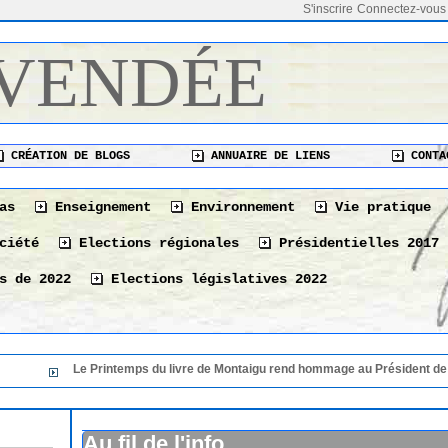
S'inscrire
Connectez-vous
 VENDÉE
CRÉATION DE BLOGS
ANNUAIRE DE LIENS
CONTA
as
Enseignement
Environnement
Vie pratique
ciété
Elections régionales
Présidentielles 2017
s de 2022
Elections législatives 2022
 Printemps du livre de Montaigu rend hommage au Président de sa 36 éme édit
Le Printemps du livre de Montaigu rend hommage au
36 éme édition
06/08/2026
Le 10 août à La Tranche-sur-Mer « Les bonnes vivan
Au fil de l'info