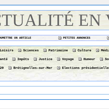
CTUALITÉ EN
UMETTRE UN ARTICLE
PETITES ANNONCES
Loisirs
Sciences
Patrimoine
Culture
Médi
anté
Impôts
Justice
Voyage
Humeur
So
20
Brétignolles-sur-Mer
Elections présidentielle
Le