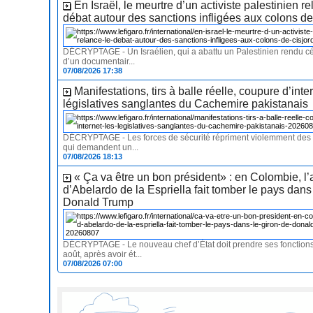
En Israël, le meurtre d’un activiste palestinien re
débat autour des sanctions infligées aux colons d
DÉCRYPTAGE - Un Israélien, qui a abattu un Palestinien rendu cél
d’un documentair...
07/08/2026 17:38
Manifestations, tirs à balle réelle, coupure d’inter
législatives sanglantes du Cachemire pakistanais
DÉCRYPTAGE - Les forces de sécurité répriment violemment des 
qui demandent un...
07/08/2026 18:13
« Ça va être un bon président» : en Colombie, l’
d’Abelardo de la Espriella fait tomber le pays dans
Donald Trump
DÉCRYPTAGE - Le nouveau chef d’État doit prendre ses fonctions
août, après avoir ét...
07/08/2026 07:00