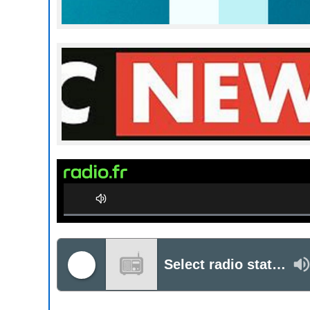
0%
Complete
Select radio station