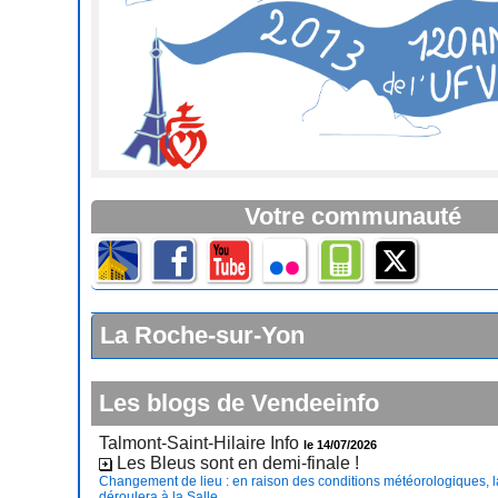
Votre communauté
La Roche-sur-Yon
Les blogs de Vendeeinfo
Talmont-Saint-Hilaire Info
le 14/07/2026
Les Bleus sont en demi-finale !
Changement de lieu : en raison des conditions météorologiques, l
déroulera à la Salle...